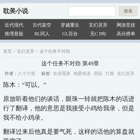
耽美小说
搜索
近代现代
古代架空
穿越重生
玄幻灵异
网游竞技
推理悬疑
BL同人
GL百合
无C P向
高分榜单
首页
>
玄幻灵异
>
这个任务不对劲
这个任务不对劲 第49章
欢喜冤家
相爱相杀
星际
打脸
玄幻灵异
八十六笔
标签:
作者：
陈木：“可以。”
原放听着他们的谈话，眼珠一转就把陈木的话进
行了翻译，他的意思是我接受小鸡给我录，但是
我不给小鸡录。
翻译过来后他真是要气死，这样的话他的算盘就