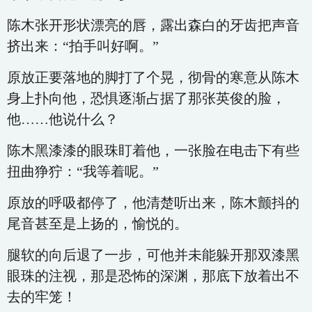
陈木张开形状漂亮的唇，露出森白的牙齿把声音
挤出来：“拍手叫好啊。”
原放正要落地的脚打了个晃，彻骨的寒意从陈木
身上扑向他，恐惧逐渐占据了那张英俊的脸，
他……他说什么？
陈木黑漆漆的眼珠盯着他，一张脸在电击下有些
扭曲狰狞：“我等着呢。”
原放的呼吸都停了，他清楚听出来，陈木颤抖的
尾音甚至是上扬的，愉悦的。
腿软的向后退了一步，可他并未能躲开那双漆黑
眼珠的注视，那是恐怖的深渊，那底下放着出不
去的牢笼！