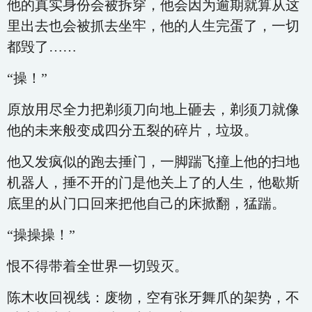
他的真实身份会被拆穿，他会因为逾期就算从这
里出去也会被抓去坐牢，他的人生完蛋了，一切
都毁了……
“操！”
原放用尽全力把剃须刀向地上砸去，剃须刀就像
他的未来般变成四分五裂的碎片，垃圾。
他又发疯似的跑去捶门，一脚踹飞撞上他的扫地
机器人，捶不开的门是他关上了的人生，他歇斯
底里的从门口回来把他自己的床掀翻，猛踹。
“操操操！”
恨不得带着全世界一切毁灭。
陈木收回视线：废物，空有张牙舞爪的架势，不