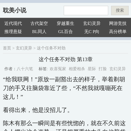
耽美小说
搜索
近代现代
古代架空
穿越重生
玄幻灵异
网游竞技
推理悬疑
BL同人
GL百合
无C P向
高分榜单
首页
>
玄幻灵异
>
这个任务不对劲
这个任务不对劲 第13章
欢喜冤家
相爱相杀
星际
打脸
玄幻灵异
八十六笔
标签:
作者：
“给我联网！”原放一副豁出去的样子，举着剃胡
刀的手又往脑袋靠近了些，“不然我就嘎嘣死在
这儿！”
看得出来，他是没招儿了。
陈木有那么一瞬间是有些恍惚的，就在不久前这