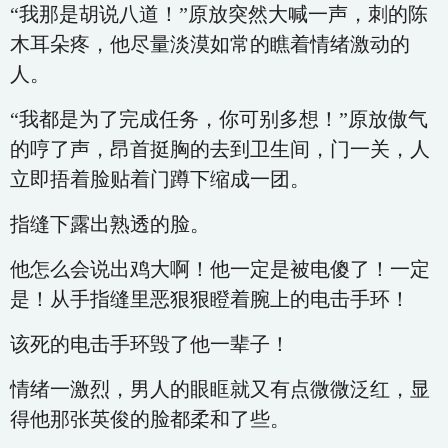
“我那是胡说八道！”原放突然大喊一声，刺的陈
木耳朵疼，他尽量淡漠如常的瞧着情绪激动的
人。
“我都是为了完成任务，你可别多想！”原放傲气
的哼了声，昂首挺胸的去到卫生间，门一关，人
立即捂着脸贴着门蹲下缩成一团。
指缝下露出熟透的脸。
他怎么会说出鸡大啊！他一定是被电傻了！一定
是！从手指缝里恶狠狠瞪着腕上的电击手环！
该死的电击手环毁了他一辈子！
情绪一激烈，男人的眼眶就又有点微微泛红，显
得他那张英俊的脸都柔和了些。