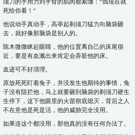
须刀的手用力到手臂的肌肉都紧绷：“我现在就
死给你看！”
他说动手真动手，高举起剃须刀猛力向脑袋砸
去，就好像那脑袋是别人的。
陈木微微眯起眼睛，他的位置离自己的床尾很
近，要是有血溅出来肯定会弄脏他的床。
血迹可不好清理。
原放死死盯着兔子，并没发生他期待的事情，兔
子没有阻拦他，马上就要砸到脑袋的剃须刀硬生
生停下，这下他眼里的火苗彻底熄灭，背后之人
不在意他是死是活，他的威胁完全没用。
如果连这个都没用，那他真的没有任何办法了。