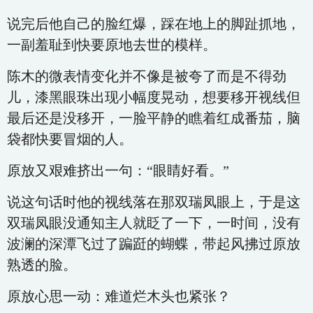
说完后他自己的脸红爆，踩在地上的脚趾抓地，
一副羞耻到快要原地去世的模样。
陈木的微表情变化并不像是被夸了而是不得劲
儿，漆黑眼珠出现小幅度晃动，想要移开视线但
最后还是没移开，一脸平静的瞧着红成番茄，脑
袋都快要冒烟的人。
原放又艰难挤出一句：“眼睛好看。”
说这句话时他的视线落在那双瑞凤眼上，于是这
双瑞凤眼没通知主人就眨了一下，一时间，没有
波澜的深潭飞过了蹁跹的蝴蝶，带起风拂过原放
熟透的脸。
原放心思一动：难道烂木头也紧张？