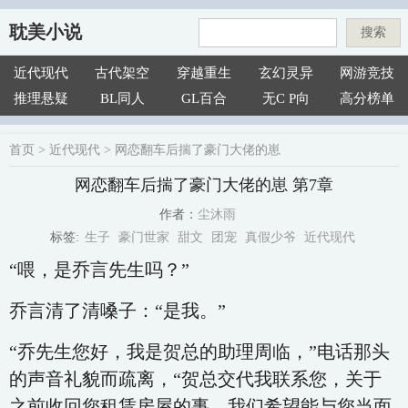
耽美小说
搜索
近代现代
古代架空
穿越重生
玄幻灵异
网游竞技
推理悬疑
BL同人
GL百合
无C P向
高分榜单
首页
>
近代现代
>
网恋翻车后揣了豪门大佬的崽
网恋翻车后揣了豪门大佬的崽 第7章
尘沐雨
作者：
生子
豪门世家
甜文
团宠
真假少爷
近代现代
标签:
“喂，是乔言先生吗？”
乔言清了清嗓子：“是我。”
“乔先生您好，我是贺总的助理周临，”电话那头
的声音礼貌而疏离，“贺总交代我联系您，关于
之前收回您租赁房屋的事，我们希望能与您当面