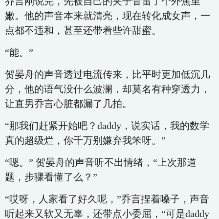
乔言刚说完，先被自己的夹子音雷了个外焦里
嫩。他的声音本来就清亮，现在转化成女声，一
点都不违和，甚至还带着些许甜蜜。
“能。”
贺晏舟的声音透过电流传来，比平时更加低沉几
分，他的语气没什么波澜，却莫名有种穿透力，
让直男乔言心脏都漏了几拍。
“那我们赶紧开始吧？daddy，说实话，我的数学
真的超级烂，你千万别嫌弃我笨呀。”
“嗯。” 贺晏舟的声音听不出情绪，“上次那道
题，步骤看懂了么？”
“哎呀，人家看了好久呢，”乔言捏着嗓子，声音
听起来又软又无辜，还带点小委屈，“可是daddy