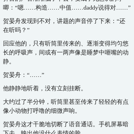
唧：“嗯……构造……中值……daddy说得对……”
贺晏舟发现到不对，讲题的声音停了下来：“还
在听吗？”
回应他的，只有听筒里传来的、逐渐变得均匀悠
长的呼吸声，间或有一两声像是睡梦中咂嘴的动
静。
贺晏舟：“……”
他静静地听着，没有立刻挂断。
大约过了半分钟，听筒里甚至传来了轻轻的有点
像小动物打呼噜的细微声响。
贺晏舟这才干脆地切断了语音通话。手机屏幕暗
下去，映出他没什么表情的脸。