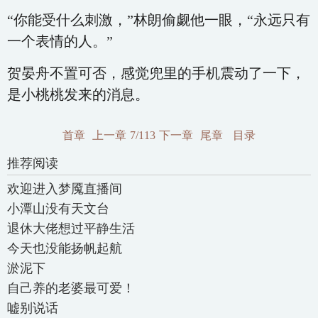
“你能受什么刺激，”林朗偷觑他一眼，“永远只有
一个表情的人。”
贺晏舟不置可否，感觉兜里的手机震动了一下，
是小桃桃发来的消息。
首章
上一章
7/113
下一章
尾章
目录
推荐阅读
欢迎进入梦魇直播间
小潭山没有天文台
退休大佬想过平静生活
今天也没能扬帆起航
淤泥下
自己养的老婆最可爱！
嘘别说话