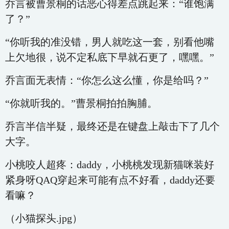
乔言被曹景桐的话恶心得差点跳起来：“谁饱满
了？”
“你听我的准没错，男人就吃这一套，别看他嘴
上欠地很，说不定私底下早就石更了，嘿嘿。”
乔言面无表情：“你怎么这么懂，你是给吗？”
“你就听我的。”曹景桐拍拍胸脯。
乔言半信半疑，最终还是在键盘上敲击下了几个
大字。
小桃咬人超疼：daddy，小桃桃发现新猫咪装好
紧身呀QAQ穿起来可能有点不好看，daddy还要
看嘛？
（小猫探头.jpg）