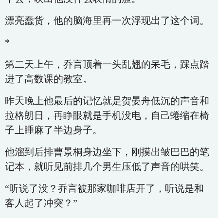
漂亮蠢货，他的脑海里再一次浮现出了这个词。
*
第二天上午，乔言顶着一头乱翘的呆毛，踩点踏
进了高数课的教室。
昨天晚上他最后的记忆就是贺晏舟低沉的声音和
拉格朗日，再睁眼就是手机没电，自己蜷缩在椅
子上睡麻了半边身子。
他溜到后排曹景桐身边坐下，刚摸出皱巴巴的笔
记本，就听见前排几个男生压低了声音的哄笑。
“听说了没？乔言被那家咖啡店开了，听说是和
客人起了冲突？”