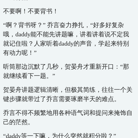
不要啊！不要背书！
“啊？背书呀？” 乔言奋力挣扎，“好多好复杂
哦，daddy能不能先讲题嘛，讲着讲着说不定我
就记住啦？人家听着daddy的声音，学起来特别
有动力呢！”
听筒那边沉默了几秒，贺晏舟才重新开口：“那
就继续看下一题。”
贺晏舟讲题逻辑清晰，但极其简练，往往一个关
键步骤就带过了乔言需要琢磨半天的难点。
乔言不得不频繁地用各种语气词和提问来掩饰自
己的茫然。
“daddy等一下嘛，为什么突然就积分啦？”