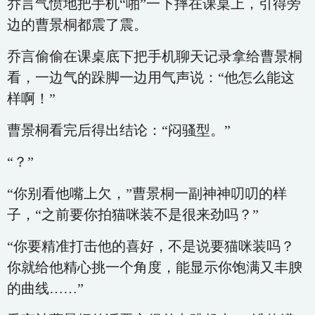
乔言气愤地把手机“啪”一下摔在课桌上，引得旁
边的曹景桐都震了震。
乔言偷偷在课桌底下把手机聊天记录拿给曹景桐
看，一边气的跺脚一边用气声说：“他怎么能这
样啊！”
曹景桐看完后得出结论：“闷骚型。”
“？”
“你别看他嘴上欠，”曹景桐一副神神叨叨的样
子，“之前要你拍猫咪装不是很来劲吗？”
“你要精准打击他的喜好，不是说要猫咪装吗？
你就给他精心挑一个角度，能显示你饱满又丰腴
的曲线……”