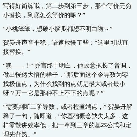
写得好简练哦，第二步到第三步，那个等价无穷
小替换，到底怎么等价的嘛？”
“小桃笨笨，想破小脑瓜都想不明白啦～”
贺晏舟声音平稳，语速放慢了些：“这里可以直
接替换。”
“噢——！” 乔言终于明白，他故意拖长了音调，
做出恍然大悟的样子，“那后面这个令导数为零
找极值点，为什么找到的点就是最大或者最小
呀？万一它是那种不上不下的点呢？”
“需要判断二阶导数，或者检查端点，” 贺晏舟解
释了一句，随即道，“你基础概念缺失太多，这
样零散讲效率低，把一章到三章的基本公式和定
理先背熟。”