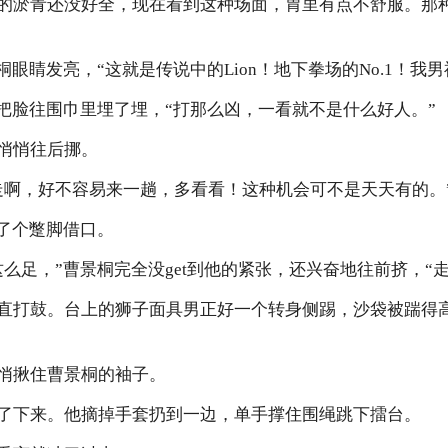
的淤青还没好全，现在看到这种场面，胃里有点不舒服。那
桐眼睛发亮，“这就是传说中的Lion！地下拳场的No.1！我男
，把脸往围巾里埋了埋，“打那么凶，一看就不是什么好人。”
悄悄往后挪。
走啊，好不容易来一趟，多看看！这种机会可不是天天有的。
找了个蹩脚借口。
么足，”曹景桐完全没get到他的紧张，还兴奋地往前挤，“
直打鼓。台上的狮子面具男正好一个转身侧踢，沙袋被踹得
悄揪住曹景桐的袖子。
了下来。他摘掉手套扔到一边，单手撑住围绳跳下擂台。