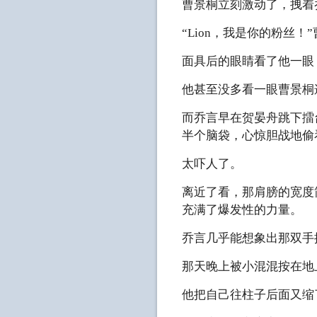
曹景桐立刻激动了，拽着
“Lion，我是你的粉丝
面具后的眼睛看了他一眼
他甚至没多看一眼曹景桐
而乔言早在贺晏舟跳下擂
半个脑袋，心惊胆战地偷
太吓人了。
离近了看，那肩膀的宽度
充满了爆发性的力量。
乔言几乎能想象出那双手
那天晚上被小混混按在地
他把自己往柱子后面又缩