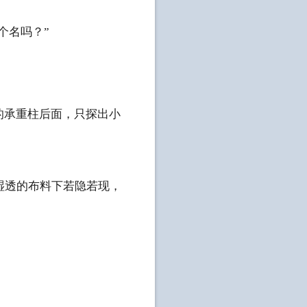
个名吗？”
的承重柱后面，只探出小
湿透的布料下若隐若现，