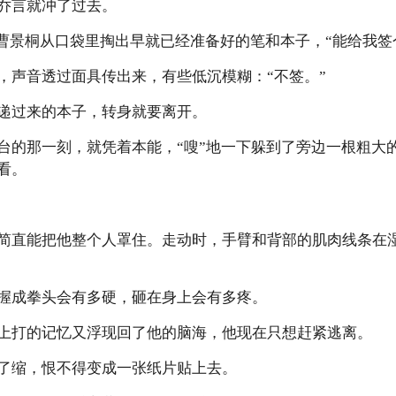
乔言就冲了过去。
！”曹景桐从口袋里掏出早就已经准备好的笔和本子，“能给我签
，声音透过面具传出来，有些低沉模糊：“不签。”
递过来的本子，转身就要离开。
台的那一刻，就凭着本能，“嗖”地一下躲到了旁边一根粗大
看。
简直能把他整个人罩住。走动时，手臂和背部的肌肉线条在
握成拳头会有多硬，砸在身上会有多疼。
上打的记忆又浮现回了他的脑海，他现在只想赶紧逃离。
了缩，恨不得变成一张纸片贴上去。