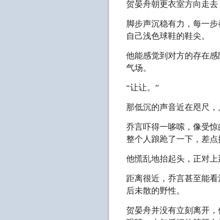
贺晏舟朝更衣室方向走去
脚步声沉稳有力，每一步
自己浅色球鞋的鞋尖。
他能感觉到对方的存在感
气场。
“让让。”
那低沉的声音近在咫尺，
乔言吓得一哆嗦，像受惊
整个人踉跄了一下，差点
他慌乱地抬起头，正对上
距离很近，乔言甚至能看
后未散的野性。
贺晏舟并没有立刻离开，