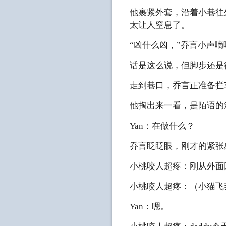
他裹紧外套，沿着小巷往
太让人窒息了。
“凶什么凶，”乔言小声嘀
话是这么说，但脚步还是
走到巷口，乔言正准备拦
他掏出来一看，是陌语的
Yan：在做什么？
乔言眨眨眼，刚才的紧张
小桃咬人超疼：刚从外面回
小桃咬人超疼：（小猫飞奔
Yan：嗯。