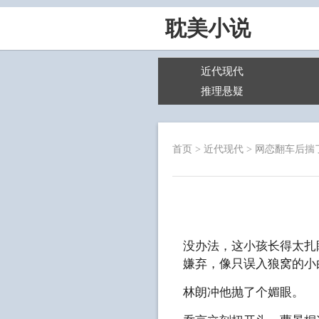
耽美小说
近代现代
推理悬疑
首页
>
近代现代
>
网恋翻车后揣
没办法，这小孩长得太扎
嫌弃，像只误入狼窝的小
林朗冲他抛了个媚眼。