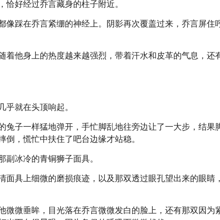
，恰好经过乔言藏身的柱子附近。
都像踩在乔言紧绷的神经上。阴影再次覆盖过来，乔言屏住
随着他身上的热度越来越强烈，带着汗水和皮革的气息，还
几乎就在头顶响起。
的兔子一样猛地弹开，手忙脚乱地往旁边让了一大步，结果
摔倒，慌忙中扶住了吧台边缘才站稳。
那副冰冷的青铜狮子面具。
清面具上细微的磨损痕迹，以及那双透过眼孔望出来的眼睛
他微微垂眸，目光落在乔言微微发白的脸上，还有那双因为