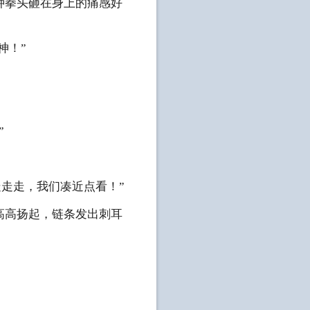
种拳头砸在身上的痛感好
神！”
”
走走走，我们凑近点看！”
高高扬起，链条发出刺耳