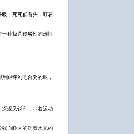
呼吸，死死低着头，盯着
有一种极具侵略性的雄性
脚后跟绊到吧台凳的腿，
，深邃又锐利，带着运动
紧张而睁大的泛着水光的