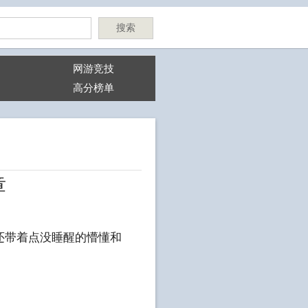
搜索
网游竞技
高分榜单
章
还带着点没睡醒的懵懂和