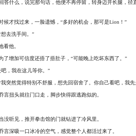
回答什么，说完那句话，他便不再停留，转身迈开长腿，径
时候才找过来，一脸遗憾，“多好的机会，那可是Lion！”
“想去洗手间。”
地看他。
，为了增加可信度还捂了捂肚子，“可能晚上吃坏东西了。”
去吧，我在这儿等你。”
，“我突然觉得特别不舒服，想先回宿舍了。你自己看吧，我先
乔言扭头就往门口走，脚步快得跟逃跑似的。
当没听见，推开拳击馆的门就钻进了冷风里。
乔言深吸一口冰冷的空气，感觉整个人都活过来了。