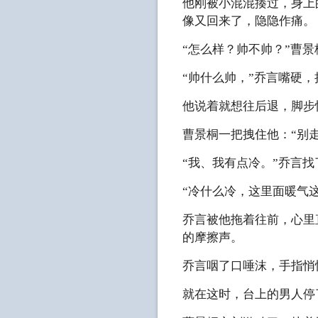
他刚被小混混揍过，身上
像又回来了，隐隐作痛。
“怎么样？帅不帅？”曹景
“帅什么帅，”乔言嘴硬
他说着就想往后退，脚步
曹景桐一把拽住他：“别
“我、我有点冷。”乔言
“冷什么冷，这里面暖气这
乔言被他拖着往前，心里
的摩擦声。
乔言咽了口唾沫，手指悄
就在这时，台上的男人停