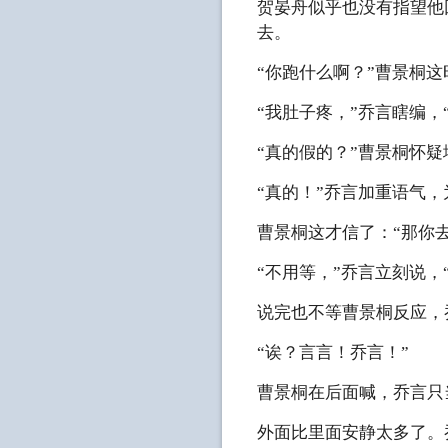
贺晏舟似乎也没有指望他
去。
“你跑什么啊？”曹景桐这
“我肚子疼，”乔言瞎编，
“真的假的？”曹景桐怀疑
“真的！”乔言加重语气
曹景桐这才信了：“那你
“不用等，”乔言立刻说
说完也不等曹景桐反应，
“诶？言言！乔言！”
曹景桐在后面喊，乔言只
外面比里面安静太多了。