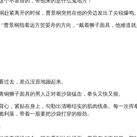
这个不靠谱的，带他来的是什么鬼地方！
桐赶紧离开的时候，曹景桐突然在他的旁边发出了尖锐爆鸣
”曹景桐指着远方贺晏舟的方向，“戴着狮子面具，他难道就是地下
看过去，差点没原地蹦起来。
青铜狮子面具的男人正对着沙袋猛击，拳头又快又狠。
背心，紧贴在身上，勾勒出清晰结实的肌肉线条。每一次挥
脆利落，带着一股要把沙袋打穿的狠劲。
。