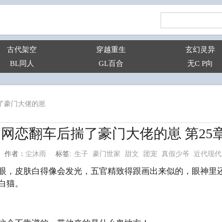
古代架空
穿越重生
玄幻灵异
BL同人
GL百合
无C P向
了豪门大佬的崽
网恋翻车后揣了豪门大佬的崽 第25
生子
豪门世家
甜文
团宠
真假少爷
近代现代
尘沐雨
标签:
作者：
眼，皮肤白得像会发光，五官精致得跟画出来似的，眼神里
白猫。