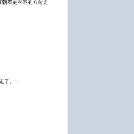
直朝着更衣室的方向走
走了。”