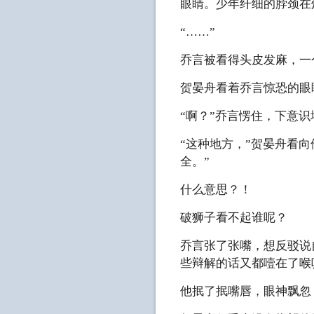
眼睛。少年纤细的脖颈在
“……”
乔言被看得头皮发麻，一
贺晏舟看着乔言惊恐的眼
“啊？”乔言愣住，下意
“这种地方，”贺晏舟看
全。”
什么意思？！
破狮子看不起谁呢？
乔言张了张嘴，想反驳说
些辩解的话又都噎在了喉
他抿了抿嘴唇，眼神飘忽