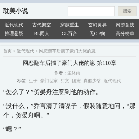
耽美小说
搜索
近代现代
古代架空
穿越重生
玄幻灵异
网游竞技
推理悬疑
BL同人
GL百合
无C P向
高分榜单
首页
>
近代现代
>
网恋翻车后揣了豪门大佬的崽
网恋翻车后揣了豪门大佬的崽 第110章
尘沐雨
作者：
生子
豪门世家
甜文
团宠
真假少爷
近代现代
标签:
“怎么了？”贺晏舟注意到他的动作。
“没什么，”乔言清了清嗓子，假装随意地问，“那
个，贺晏舟啊。”
“嗯？”