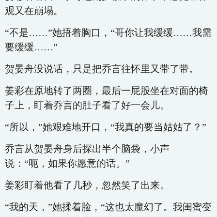
观又在崩塌。
“不是……”她捂着胸口，“哥你让我缓缓……我需
要缓缓……”
贺晏舟没说话，只是把乔言往怀里又带了带。
姜彩在原地转了两圈，最后一屁股坐在对面的椅
子上，盯着乔言的肚子看了好一会儿。
“所以，”她艰难地开口，“我真的要当姑姑了？”
乔言从贺晏舟身后探出半个脑袋，小声
说：“呃，如果你愿意的话。”
姜彩盯着他看了几秒，忽然笑了出来。
“我的天，”她揉着脸，“这也太魔幻了。我闺蜜变