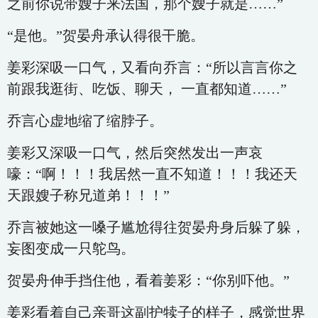
之前你说带嫂子来法国，那个嫂子就是……”
“是他。”贺晏舟承认得很干脆。
姜彩深吸一口气，又看向乔言：“所以言言你之
前跟我逛街、吃饭、聊天， 一直都知道……”
乔言心虚地缩了缩脖子。
姜彩又深吸一口气，然后突然发出一声哀
嚎：“啊！！！我居然一直不知道！！！我还天
天跟嫂子称兄道弟！！！”
乔言被她这一嗓子尴尬得往贺晏舟身后躲了躲，
妄图变成一只鸵鸟。
贺晏舟伸手挡住他，看着姜彩：“你别吓他。”
姜彩看着自己亲哥这副护犊子的样子，感觉世界