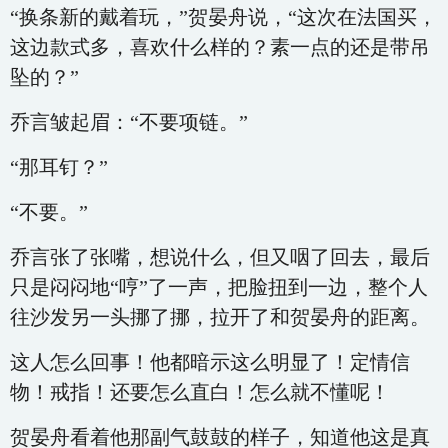
“换条新的戴着玩，”贺晏舟说，“这次在法国买，
这边款式多，喜欢什么样的？素一点的还是带吊
坠的？”
乔言皱起眉：“不要项链。”
“那耳钉？”
“不要。”
乔言张了张嘴，想说什么，但又咽了回去，最后
只是闷闷地“哼”了一声，把脸扭到一边，整个人
往沙发另一头挪了挪，拉开了和贺晏舟的距离。
这人怎么回事！他都暗示这么明显了！定情信
物！戒指！还要怎么直白！怎么就不懂呢！
贺晏舟看着他那副气鼓鼓的样子，知道他这是真