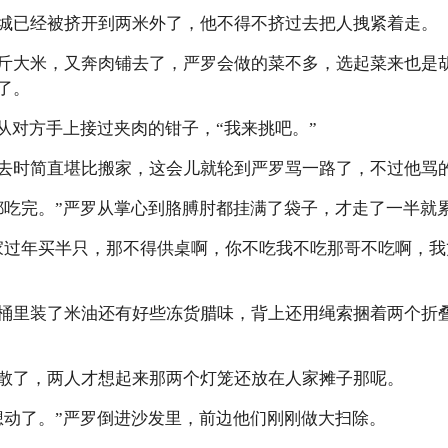
城已经被挤开到两米外了，他不得不挤过去把人拽紧着走。
斤大米，又奔肉铺去了，严罗会做的菜不多，选起菜来也是
了。
从对方手上接过夹肉的钳子，“我来挑吧。”
去时简直堪比搬家，这会儿就轮到严罗骂一路了，不过他骂
都吃完。”严罗从掌心到胳膊肘都挂满了袋子，才走了一半就
家过年买半只，那不得供桌啊，你不吃我不吃那哥不吃啊，
桶里装了米油还有好些冻货腊味，背上还用绳索捆着两个折
散了，两人才想起来那两个灯笼还放在人家摊子那呢。
想动了。”严罗倒进沙发里，前边他们刚刚做大扫除。