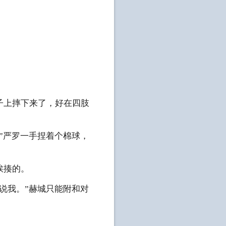
子上摔下来了，好在四肢
”严罗一手捏着个棉球，
挨揍的。
说我。”赫城只能附和对