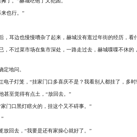
摆摊了。”赫城吃饱了又犯困。
再来也行。”
后，耳边也慢慢嘈杂了起来，赫城没有逛过年街的经历，看
已，不过菜市场在集市深处，一路走过去，赫城喋喋不休的
大确定地问。
大红电子灯笼，“挂家门口多喜庆不是？我看别人都挂了，多时
他甚至觉得有点土，“放回去。”
“家门口黑灯瞎火的，挂这个又不碍事。”
”
笼放回去，“我要是还有家操心就好了。”