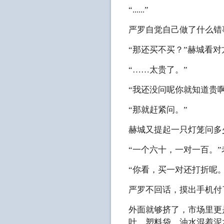
“......”
严罗自觉自己做了什么错
“那还买不买？”赫城看
“……太贵了。”
“我还没问呢你就知道贵啊
“那就赶紧问。”
赫城又提起一只灯笼问多
“一个六十，一对一百。
“你看，买一对还打折呢。
严罗不回话，摸出手机付
外面就够挤了，市场里更
叶、塑料袋、油水混着泥