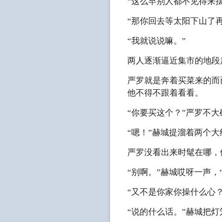
“这么早别人都不见得来
“那你回去等太阳下山了
“我就说说嘛。”
两人逐渐逼近集市的地段
严罗就是奔着买菜来的而
他不得不跟着看看。
“你要买这个？”严罗不
“嗯！”赫城提溜着两个
严罗没看出来时髦在哪，
“别啊。”赫城哎呀一声，
“又不是你家你操什么心？
“说的什么话。”赫城把灯