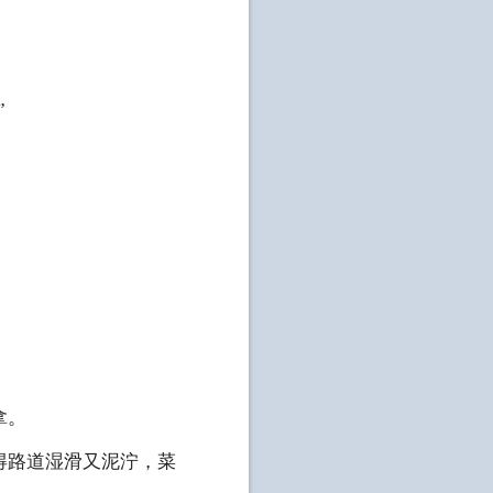
”
拿。
得路道湿滑又泥泞，菜