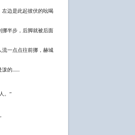
，左边是此起彼伏的吆喝
刚挪半步，后脚就被后面
人流一点点往前挪，赫城
.....
人。”
”