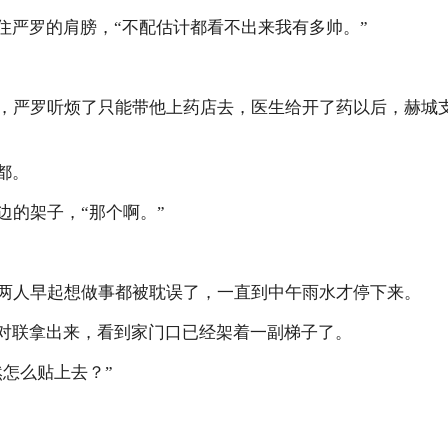
揽住严罗的肩膀，“不配估计都看不出来我有多帅。”
，严罗听烦了只能带他上药店去，医生给开了药以后，赫城
都。
边的架子，“那个啊。”
两人早起想做事都被耽误了，一直到中午雨水才停下来。
把对联拿出来，看到家门口已经架着一副梯子了。
然怎么贴上去？”