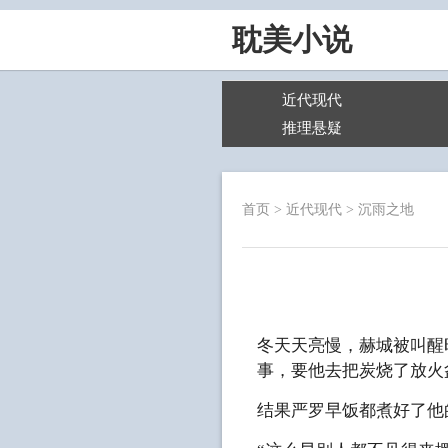
耽美小说
近代现代
推理悬疑
首页
>
近代现代
>
沉雨之地
冬天天亮慢，赫城被叫醒
事，要他去把炭烧了放火
结果严罗早饭都煮好了他