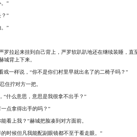
。”
？”
。”
严罗拉起来挂到自己背上，严罗软趴趴地还在继续装睡，直
赫城背上下来。
城看戏一样说，“你不是你们村里早就出名了的二椅子吗？”
没忍住拧对方一把。
，“什么意思，意思是我很拿不出手？”
有一点拿得出手的吗？”
你能看上我？”赫城把脸凑到对方面前。
早的时候但凡我能配副眼镜都不至于看走眼。”