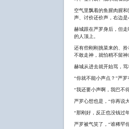
空气里飘着的鱼腥肉腥和
声、讨价还价声，右边是
赫城跟在严罗身后，但走
的人顶上。
还有些刚刚挑菜来的、拎
不敢走神，就怕稍不留神
赫城从进去就开始骂，骂非
“你就不能小声点？”严
“我还要小声啊，我巴不
严罗心想也是，“你再说
“那刚好，反正也没钱过
严罗被气笑了，“谁稀罕