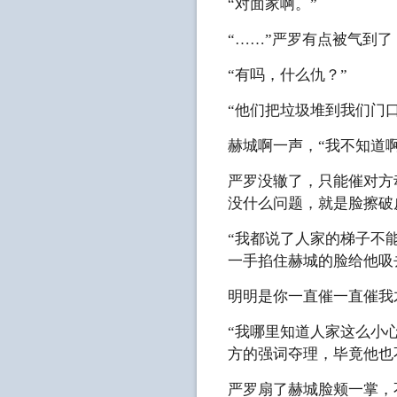
“对面家啊。”
“……”严罗有点被气到了
“有吗，什么仇？”
“他们把垃圾堆到我们门
赫城啊一声，“我不知道
严罗没辙了，只能催对方
没什么问题，就是脸擦破
“我都说了人家的梯子不
一手掐住赫城的脸给他吸
明明是你一直催一直催我
“我哪里知道人家这么小
方的强词夺理，毕竟他也
严罗扇了赫城脸颊一掌，