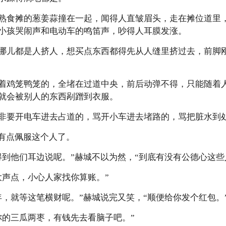
熟食摊的葱姜蒜撞在一起，闻得人直皱眉头，走在摊位道里
小孩哭闹声和电动车的鸣笛声，吵得人耳膜发涨。
哪儿都是人挤人，想买点东西都得先从人缝里挤过去，前脚
着鸡笼鸭笼的，全堵在过道中央，前后动弹不得，只能随着
就会被别人的东西剐蹭到衣服。
要开电车进去占道的，骂开小车进去堵路的，骂把脏水到处泼的.
罗有点佩服这个人了。
得到他们耳边说呢。”赫城不以为然，“到底有没有公德心这些
大声点，小心人家找你算账。”
年，就等这笔横财呢。”赫城说完又笑，“顺便给你发个红包。
你的三瓜两枣，有钱先去看脑子吧。”