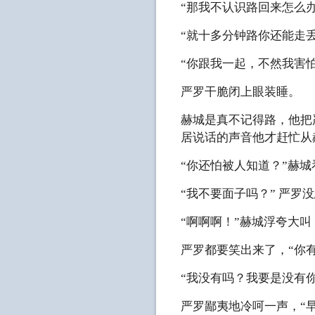
“那我不认识路回来怎么办
“就十多分钟路你还能走丢
“你跟我一起，不然我害怕
严罗干脆闭上眼装睡。
赫城是真不记得路，他把
居说话的声音他才赶忙从
“你还怕被人知道？”赫
“我不要面子吗？” 严罗
“啊啊啊！”赫城浮夸大叫
严罗都要笑出来了，“你
“我没有吗？我要是没有
严罗鄙夷地冷呵一声，“