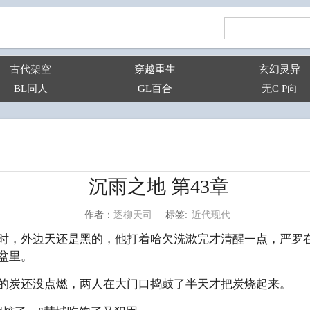
古代架空
穿越重生
玄幻灵异
BL同人
GL百合
无C P向
沉雨之地 第43章
近代现代
逐柳天司
标签:
作者：
时，外边天还是黑的，他打着哈欠洗漱完才清醒一点，严罗
盆里。
的炭还没点燃，两人在大门口捣鼓了半天才把炭烧起来。