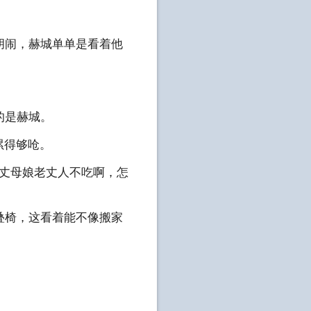
胡闹，赫城单单是看着他
的是赫城。
累得够呛。
我丈母娘老丈人不吃啊，怎
叠椅，这看着能不像搬家