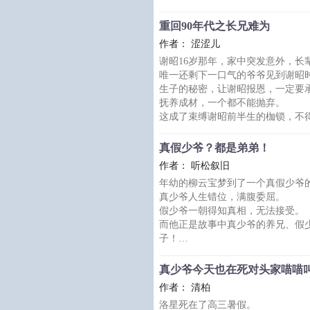
告别自己心爱的跑车和游戏皮肤，
走投无路之际，乔言咬牙注册了小
重回90年代之长兄难为
上捞到了真少爷的情人——顶级金
作者： 涩涩儿
乔言对着镜头软声撒娇：“Daddy
谢昭16岁那年，家中突发意外，长
消息刚发，转账提示音便清脆响起
唯一还剩下一口气的爷爷见到谢昭
“视频吗？好呀～”他熟练地戴上假
生子的秘密，让谢昭报恩，一定要
贺晏舟的所有要求
抚养成材，一个都不能抛弃。
这成了束缚谢昭前半生的枷锁，不
妹。
过程辛苦而艰难。
真假少爷？都是弟弟！
谢昭并不后悔，只是有些遗憾——
作者： 听松叙旧
不错的长兄，却是在三十几岁时，
年幼的柳云宝梦到了一个真假少爷
然后，有一天，他重生回来了。
真少爷人生错位，满腹委屈。
重生到了车祸发生后，爷爷躺在病
假少爷一朝得知真相，无法接受。
弟弟妹
而他正是故事中真少爷的养兄、假
子！
柳云一甩手：什么真少爷、假少爷
*
真少爷今天也在死对头家喵喵
十多年后，柳云连中六元，高中榜
作者： 清柏
同一日，侯府上门，言及当年事，
洛星死在了高三暑假。
那假少爷也不复故事中的惶恐不安