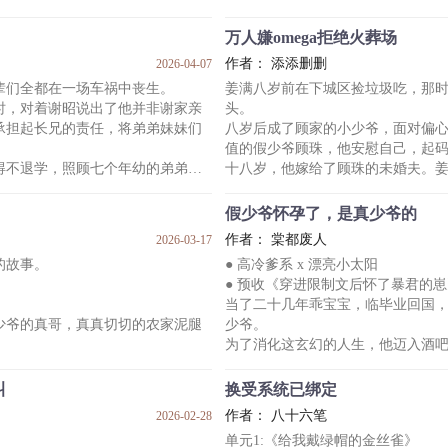
过上连饭都吃不饱的日子。
“你是布鲁斯·韦恩。”
号，带着报复心理，男扮女装在网
男人对布鲁斯说到。
万人嫌omega拒绝火葬场
主贺晏舟！
“那你又是谁？”
作者： 添添删删
2026-04-07
，这个月看中的车车……”
“——我是你的半身，世界上另一个
辈们全都在一场车祸中丧生。
姜满八岁前在下城区捡垃圾吃，那
。
“不可能。”
时，对着谢昭说出了他并非谢家亲
头。
发，滤镜开到最大，在镜头前完成
布鲁斯下意识反驳道：
承担起长兄的责任，将弟弟妹妹们
八岁后成了顾家的小少爷，面对偏
“除非你是哥谭或者蝙蝠侠。”
值的假少爷顾珠，他安慰自己，起
等等，这个蒙面的男人不就穿得像
得不退学，照顾七个年幼的弟弟妹
十八岁，他嫁给了顾珠的未婚夫。
刚醒的那段时间，布鲁斯以为那个
有了自己的家。
毕竟网上都说“蝙布是哥谭美帝”，所
二十岁，姜满被自己的丈夫以不贞的罪
时候布鲁斯
假少爷怀孕了，是真少爷的
他是知恩图报的谢家养子，也是个
立的训诫所。
作者： 棠都废人
2026-03-17
才终于做回了自己。
二十二岁，顾家接他出来。
的故事。
● 高冷爹系 x 漂亮小太阳
这一年的姜满自认为已经是个大人
● 预收《穿进限制文后怀了暴君的
床上，逼他发誓一定要照顾好七个
且很会忍受饥饿，或者说痛苦。
当了二十几年乖宝宝，临毕业回国
所以当他的丈夫不愿意离婚，说要
少爷的真哥，真真切切的农家泥腿
少爷。
为了消化这玄幻的人生，他迈入酒
，不都是弟弟？
酒吧灯光太暗，三杯苦酒入喉，程
床。
叫
换受系统已绑定
首！
梦醒之后，天打雷劈。
作者： 八十六笔
2026-02-28
却没了梦里的疏离高傲。
他他他……他一夜情的对象竟然是
单元1:《给我戴绿帽的金丝雀》
，好奇地看着坐在高头大马上的柳
程知蘅很慌：“哈哈，好巧，怎么是