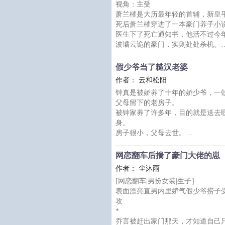
视角：主受
唯一的问题就是，池漪从小到大都叫
萧兰槯是大历最年轻的首辅，新皇
池漪刚满18岁，还没来得及享受自
死后萧兰槯穿进了一本豪门养子小
叔叔。
医生下了死亡通知书，他活不过今
抵达薄家的那天，池漪站
波谲云诡的豪门，实则处处杀机。
看似疼爱他的慈父，无视他的养母
二少爷，阳光无邪四少爷。
假少爷当了糙汉老婆
通通想要置他于死地。
作者： 云和松阳
因为他不是文名中的“养子”，他是
钟真是被娇养了十年的娇少爷，一
而另一位主角，也是学校里为了激
父母留下的老房子。
的唯一“好友”。
被钟家养了许多年，目的就是送去
……
身。
后来，萧兰槯又遇到了一个
房子很小，父母去世。
钟真满目迷惘，不知道自己以后该
思来想去，决定先学会烧自己的晚
网恋翻车后揣了豪门大佬的崽
另外，隔壁的那个肌肉猛男看起来
作者： 尘沐雨
争取不和他碰面！
[网恋翻车|男扮女装|生子］
-
表面漂亮直男内里娇气假少爷捞子受v
谭晟曾被隔壁的夫妻资助过学费，
攻
接过隔壁留下的小孩自己照顾。
*
但是隔壁小孩挥金如土，嫌弃他的
乔言被赶出家门那天，才知道自己
病，回来后还大言