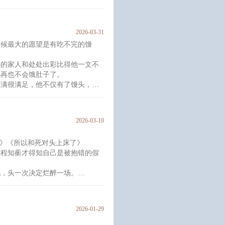
2026-03-31
你。”
时候最大的愿望是有吃不完的馒
心的家人和处处出彩比得他一文不
码再也不会饿肚子了。
一只黑漆漆的大蝙蝠一样嘛？！
姜满很满足，他不仅有了馒头，还
蒙面男人是蝙蝠侠。
以当“蝙蝠侠”想和他讨要一个吻的
名送进omega的地狱——联邦创
2026-03-10
了，他已经学会了自己做馒头，而
崽》《所以和死对头上床了》
，程知蘅才得知自己是被抱错的假
用一辈子来弥补时，姜
吧，头一次决定烂醉一场。
知蘅稀里糊涂地和陌生人滚上了
2026-01-29
那个被抱错的真少爷？？
你。”