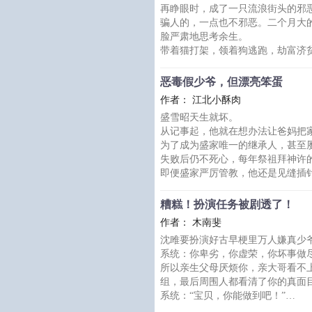
再睁眼时，成了一只流浪街头的邪
云。
骗人的，一点也不邪恶。二个月大
唯有真少爷依然满腹委屈，扯着柳
脸严肃地思考余生。
吗？”
带着猫打架，领着狗逃跑，劫富济
*
他已经死过一次，再死一次也没什
小剧场：
死是不可能死的，他才不要放弃。
假少爷：我哥一见面就送了我一套
恶毒假少爷，但漂亮笨蛋
老送终！
作者： 江北小酥肉
洛星的死对头顾未州，是个十足的
盛雪昭天生就坏。
仗着一张好看的脸，成天和洛星作
从记事起，他就在想办法让爸妈把
少。
为了成为盛家唯一的继承人，甚至
可恶的臭人类，当人的时候舍不得
失败后仍不死心，每年祭祖拜神许
即便盛家严厉管教，他还是见缝插
他嫉妒年级第一的优秀，嫉妒差等
们。
糟糕！扮演任务被剧透了！
后来，他被爆出不是盛家孩子，被
作者： 木南斐
素来对他疼爱有加的父母也翻脸要
沈雎要扮演好古早梗里万人嫌真少
盛雪昭哪里受得了这种落差？
系统：你卑劣，你虚荣，你坏事做
于是他转头就给大哥下药，爬上了
所以亲生父母厌烦你，亲大哥看不
真少爷回
组，最后周围人都看清了你的真面目，你
系统：“宝贝，你能做到吧！”
沈雎为了完成任务后的奖励，哐哐点