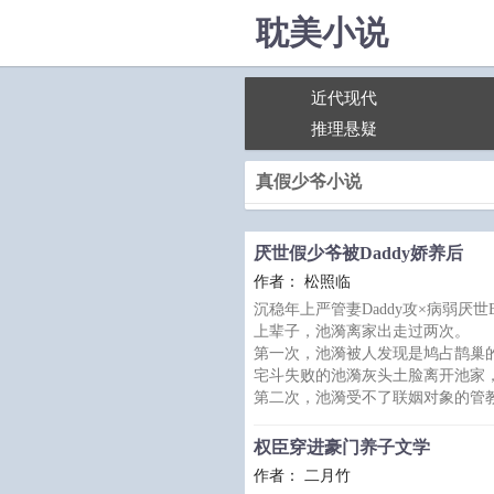
耽美小说
近代现代
推理悬疑
真假少爷小说
厌世假少爷被Daddy娇养后
作者： 松照临
沉稳年上严管妻Daddy攻×病弱厌世B
上辈子，池漪离家出走过两次。
第一次，池漪被人发现是鸠占鹊巢
宅斗失败的池漪灰头土脸离开池家
第二次，池漪受不了联姻对象的管
*
池漪的联姻对象，薄引鹤——池家
权臣穿进豪门养子文学
可测，英俊多金。
作者： 二月竹
从任何角度来看，他都是个完美的