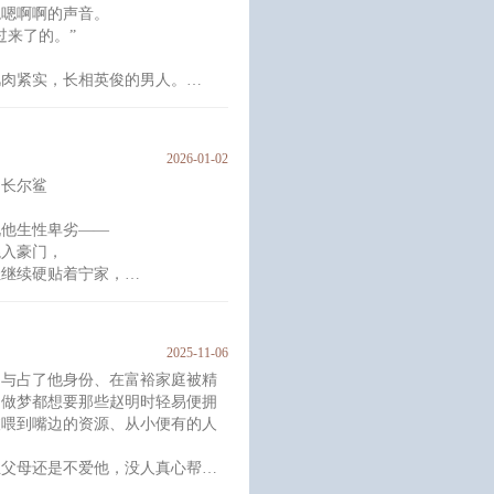
嗯嗯啊啊的声音。
过来了的。”
顿，加了句：“别担心，我会负
】
肌肉紧实，长相英俊的男人。
2026-01-02
哥哥霸道对你管东管西，omega弟
：长尔鲨
男朋友对你更多的也是利用，你不能
颜色看看！
说他生性卑劣——
混入豪门，
耻继续硬贴着宁家，
订婚的贺家公子的床，
大肆宣传、带球上位。
于难产，怎么不算大快人心呢？
2025-11-06
出于责任心跟他结了婚的贺适瑕。
，与占了他身份、在富裕家庭被精
一切机会。
，做梦都想要那些赵明时轻易便拥
己不
被喂到嘴边的资源、从小便有的人
生父母还是不爱他，没人真心帮
，还被亲兄弟落井下石。