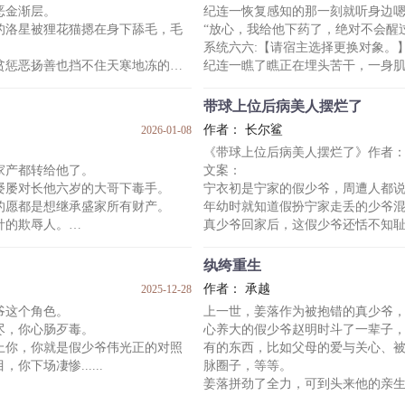
恶金渐层。
纪连一恢复感知的那一刻就听身边
祈琰面无表情：“确实很巧。”
的洛星被狸花猫摁在身下舔毛，毛
“放心，我给他下药了，绝对不会醒
云的衣角问：“哥，你不要我了
敛眉看着崩溃凌乱的程知蘅，他顿了
系统六六:【请宿主选择更换对象。
责。”
贫惩恶扬善也挡不住天寒地冻的。
纪连一瞧了瞧正在埋头苦干，一身
么……只是这些小流浪该怎么办？
【就他了。】
他要去坑死对头，让他替猫狗们养
你弄我的金丝雀，我就弄你。
《三
带球上位后病美人摆烂了
单元2:《beta假少爷 x 封建大爹受》
作者： 长尔鲨
2026-01-08
讨厌鬼。
你，闵从谦爹不疼，娘不爱，alpha
《带球上位后病美人摆烂了》作者
怪生气，心眼小的比芝麻大不了多
弟高傲对你嗤之以鼻，你的omega
家产都转给他了。
文案：
再继续这样下去！一定要给他们点
屡屡对长他六岁的大哥下毒手。
宁衣初是宁家的假少爷，周遭人都
揍你，当猫不得挠花你的脸
六六:【
的愿都是想继承盛家所有财产。
年幼时就知道假扮宁家走丢的少爷
针的欺辱人。
真少爷回家后，这假少爷还恬不知
生的艺术天赋，使尽手段折辱他
成年后他更是爬上了即将和真少爷
最后身为一个男人怀孕了，居然还
纨绔重生
他欺负过的人才是真少爷。
这样一个没脸没皮的人，最终早死
作者： 承越
2025-12-28
赶他出家门。
宁衣初知道身边人都厌恶他，包括
爷这个角色。
上一世，姜落作为被抱错的真少爷
但他不在乎，他只想抓住往上爬的
尽，你心肠歹毒。
心养大的假少爷赵明时斗了一辈子
大哥的床，威胁大哥和他结婚。
然而生死之际，宁衣初才知道，自
上你，你就是假少爷伟光正的对照
有的东西，比如父母的爱与关心、
下场凄惨......
脉圈子，等等。
姜落拼劲了全力，可到头来他的亲
头：“能！我包的！”
忙，他引以为傲的事业也举步难行