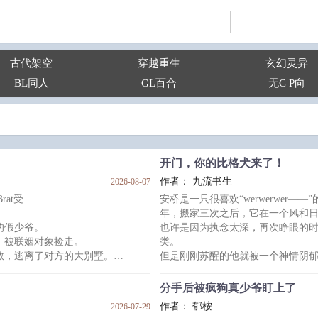
古代架空
穿越重生
玄幻灵异
BL同人
GL百合
无C P向
开门，你的比格犬来了！
作者： 九流书生
2026-08-07
rat受
安桥是一只很喜欢“werwerwer
年，搬家三次之后，它在一个风和
的假少爷。
也许是因为执念太深，再次睁眼的
，被联姻对象捡走。
类。
教，逃离了对方的大别墅。
但是刚刚苏醒的他就被一个神情阴
一辈子。
的商业合作伙伴，沉稳冷静，深不
安桥的眼神瞬间亮了起来——
分手后被疯狗真少爷盯上了
养他好啊！这很好！
作者： 郁桉
2026-07-29
结婚对象。
他最喜欢会养他的人类。