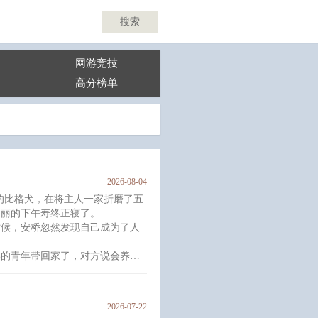
搜索
网游竞技
高分榜单
2026-08-04
——”的比格犬，在将主人一家折磨了五
日丽的下午寿终正寝了。
时候，安桥忽然发现自己成为了人
郁的青年带回家了，对方说会养他
2026-07-22