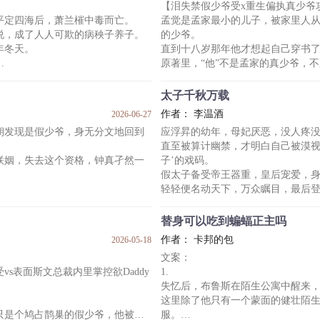
【泪失禁假少爷受x重生偏执真少爷
他“薄叔叔”。
但是这个青年让他签订了一份不平
平定四海后，萧兰槯中毒而亡。
孟觉是孟家最小的儿子，被家里人
由的成年生活，就被婚约嫁给了薄
不准接触别人，不准超出监控范围
说，成了人人可欺的病秧子养子。
的少爷。
安桥飞快签下条约，生怕对方会反
年冬天。
直到十八岁那年他才想起自己穿书
身为比格犬，他会死死缠住这
原著里，“他”不是孟家的真少爷，
，威严沉默的大少爷，斯文有礼的
看不见家人对他的爱，最后英年早
而那个被原主，也就是现在的他，
太子千秋万载
叙。
作者： 李温酒
2026-06-27
真少爷，二少爷才是真主角“养子”。
孟觉：名字有点耳熟。
朝发现是假少爷，身无分文地回到
应浮昇的幼年，母妃厌恶，没人疼
发假少爷嫉妒心而假装靠近萧兰槯
这时，铃声响起，手机屏幕一亮，
直至被算计幽禁，才明白自己被漠视
里。
联姻，失去这个资格，钟真孑然一
子’的戏码。
啊，想起来了。
假太子备受帝王器重，皇后宠爱，
陆知叙是他新交的男朋友。
轻轻便名动天下，万众瞩目，最后
所以……现在提出分手还来得及吗
何去何从。
而本是徐皇后之子的应浮昇，却被
*
饭！
害，身陷囹圄，最后被假太子与宁
陆知叙，学神级
替身可以吃到蝙蝠正主吗
真的很凶，今天要学会翻墙，以后
上位之际……
作者： 卡邦的包
2026-05-18
再次睁眼，他硬生生从鬼门关前挣
文案：
重活一次，他不会再重蹈覆辙。
s表面斯文总裁内里掌控欲Daddy
1.
后来钟家夫妇意外过世，谭晟本想
母妃不去争不去抢，那他就更‘淡泊
失忆后，布鲁斯在陌生公寓中醒来
这里除了他只有一个蒙面的健壮陌
厂子又吵又脏，跑走学了一身坏毛
只是个鸠占鹊巢的假少爷，他被迫
服。