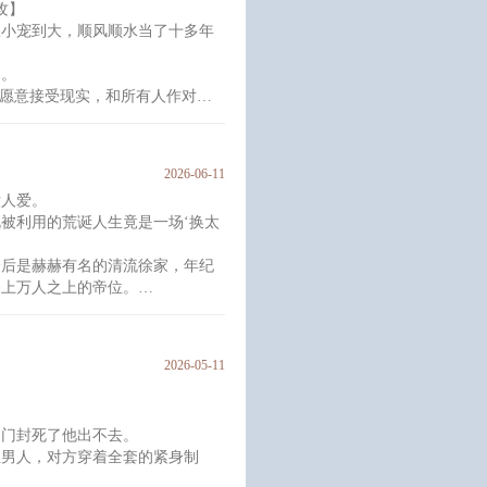
攻】
等条约，让他三年不准出去工作，
从小宠到大，顺风顺水当了十多年
之外。
悔。
了。
不愿意接受现实，和所有人作对，
逝。
偷了十几年人生的真少爷叫陆知
2026-06-11
没人爱。
陆知叙三个字明晃晃地倒映在眼眸
被利用的荒诞人生竟是一场‘换太
身后是赫赫有名的清流徐家，年纪
登上万人之上的帝位。
？
宁妃掉包置换身份，遭受假母毒
家利用构陷，一杯毒酒赐死在新帝
2026-05-11
扎回来，发现自己重生了。
名利’。旁人夺权他种
，门封死了他出不去。
生男人，对方穿着全套的紧身制