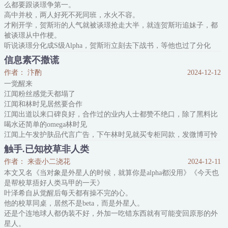
么都要跟谈璟争第一。
高中并校，两人好死不死同班，水火不容。
才刚开学，贺斯珩的人气就被谈璟抢走大半，就连贺斯珩追妹子，都
被谈璟从中作梗。
听说谈璟分化成S级Alpha，贺斯珩立刻去下战书，等他也过了分化
期，要与他进行信息素PK。
信息素不撒谎
然而，再起冲突时，一直没分化迹象的贺斯珩，忽然面色潮红，双腿
作者： 汴酌
2024-12-12
发软，栽倒在谈璟怀里。
一觉醒来
谈璟垂眸睨着他，指腹轻轻摩挲他后颈：“恭喜，你分化成了
江闻粉丝感觉天都塌了
Omega。”
江闻和林时见居然要合作
贺斯珩如杠精附体脱口而出：“那老子也是最厉害的Ome
江闻出道以来口碑良好，合作过的业内人士都赞不绝口，除了黑料比
喝水还简单的omega林时见
江闻上午发护肤品代言广告，下午林时见就买专柜同款，发微博可怜
兮兮说用了过敏
触手.已知校草非人类
江闻前脚官宣要开巡回演唱会，各大娱乐圈好友纷纷平台打歌支持
作者： 来壶小二浇花
2024-12-11
其中多个绯闻对象尤为积极，后脚林时见就转发微博评论难听
本文又名《当对象是外星人的时候，就算你是alpha都没用》《今天也
江闻新电影做宣传，戏里和omega演员举止亲密，记者采访看首映一
是帮校草捂好人类马甲的一天》
直冷脸的林时见有何体会？
叶泽希自从觉醒后每天都有操不完的心。
林时见评价:感情很假
他的校草同桌，居然不是beta，而是外星人。
此类事情多如牛毛
还是个连地球人都伪装不好，外加一吃错东西就有可能变回原形的外
对此江闻从未回复
星人。
-