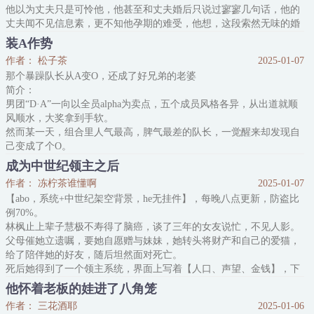
他以为丈夫只是可怜他，他甚至和丈夫婚后只说过寥寥几句话，他的
丈夫闻不见信息素，更不知他孕期的难受，他想，这段索然无味的婚
姻，他们是不相爱的。
装A作势
等生下孩子，攒够钱，他们会离婚。
作者： 松子茶
2025-01-07
他的丈夫是个Beta，虽然结婚三个月仍旧不知晓他的味道，但却是个
那个暴躁队长从A变O，还成了好兄弟的老婆
很绅士温柔的男人，他们不熟到结婚三个月还没有牵手亲吻过，他的
简介：
丈夫不喜欢他，闻不到他的味道，对他这样的omega不感兴趣。
男团“D·A”一向以全员alpha为卖点，五个成员风格各异，从出道就顺
朋友
风顺水，大奖拿到手软。
然而某一天，组合里人气最高，脾气最差的队长，一觉醒来却发现自
己变成了个O。
天都塌了。
成为中世纪领主之后
经纪人原地崩溃。
作者： 冻柠茶谁懂啊
2025-01-07
队友失声痛哭，表示宁可相信自己是O也不敢信队长是O。
【abo，系统+中世纪架空背景，he无挂件】，每晚八点更新，防盗比
医院长廊里哭声一片。
例70%。
最后被队长一人赏了一个脑瓜崩。
林枫止上辈子慧极不寿得了脑癌，谈了三年的女友说忙，不见人影。
“哭什么，”夏焰阴森森看着一群人，“多大点事，再哭就把你们都扔河
父母催她立遗嘱，要她自愿赠与妹妹，她转头将财产和自己的爱猫，
里。”
给了陪伴她的好友，随后坦然面对死亡。
众人敢怒不敢言，纷纷闭嘴。
死后她得到了一个领主系统，界面上写着【人口、声望、金钱】，下
。
方还有建筑栏等，和游戏一模一样，可惜她还来不及探索，这具身体
最后公司讨论的结果，是把
他怀着老板的娃进了八角笼
就进入分化期，一个女人闯进了她的房间，荒唐混乱的三天过去，她
作者： 三花酒耶
2025-01-06
发现自己标记了姐姐伊凯拉的女友——雪莉·冯。