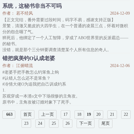
唯一知道这个秘密的叶泽希：......
系统，这秘书非当不可吗
大哥！那个草莓真的不能多吃！这个芒果也不行！抓狂JPG
作者： 若不经风
2024-12-09
后来
【正文完结，番外需要过段时间，码字不易，感谢支持正版】
叶泽希：等等，你说你有什么期？发情期？？？你个外星生物怎么也
景繁，清澈又脆皮的大四学生，在一个普通的凌晨三点，怀着对微积
会有发情期？你说几天？！一个星期？！alpha的易感期都只有三天！
分的怨念咽了气。
凭什么外星生物的发情
猝死后，他绑定了一个人工智障，穿成了ABO世界里的反派霸总——
的秘书。
没错，就是那个三分钟要调查清楚某个人所有信息的奇人。
系统：你是天选之人，拯救世界就靠你了。手握剧本，逆天开挂，打
错把疯美钓O认成老婆
脸吃瓜——
作者： 江俯晴流
2024-12-06
景繁：哈。
#老婆手把手教怎么钓笨鱼上钩
系统：这些都没有。
#认错人怎么还不是笨鱼？
景繁：？
#冷情大佬O为追我把自己训成钓系
金手指是塑料做的，不仅帮不上忙，连剧本都得追！连！载！
1.
秉持着“来都来了，还能去死咋滴”原则，景繁连夜恶补霸总文学，踏
苏观穿成一本渣o文中下场很惨的主角攻。
原书中，主角攻被订婚对象下了死手。
渣o仗着家大业大，身份高贵，对要入赘的原主百般欺凌，各种意外
纷至沓来、断手折腿……
663
首页
上一页
17
18
19
20
21
22
苏观：我一定要和这渣o结婚吗 ？
23
24
25
26
下一页
尾页
系统：她不渣，只是原主方法不对，还请宿主予以修正。
苏观：。