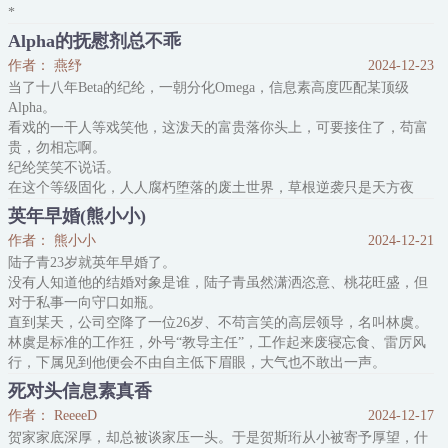
*
颜照影是A市Alpha里出了名的不好惹，她妖冶美貌，傲慢恣意，仗着
Alpha的抚慰剂总不乖
身世横行霸道，谁也入不了她的眼。
作者： 燕纾
2024-12-23
但面对林寒露，她放下所有的骄傲和反骨，为林寒露披荆斩棘、倾其
当了十八年Beta的纪纶，一朝分化Omega，信息素高度匹配某顶级
所有，只为博她一笑。
Alpha。
好友暗示她：“林寒露对你有点冷淡。”
看戏的一干人等戏笑他，这泼天的富贵落你头上，可要接住了，苟富
颜照影不以为意：“她这个人性格淡，不是不喜欢我。”
贵，勿相忘啊。
*
纪纶笑笑不说话。
直到林
在这个等级固化，人人腐朽堕落的废土世界，草根逆袭只是天方夜
谭。
英年早婚(熊小小)
凭那一点信息素，哪里够？
作者： 熊小小
2024-12-21
-
陆子青23岁就英年早婚了。
首都城的新阳高中，西院学生鱼龙混杂，东院权贵云集，个顶个尊贵
没有人知道他的结婚对象是谁，陆子青虽然潇洒恣意、桃花旺盛，但
的Alpha。
对于私事一向守口如瓶。
东院一堆高不可攀的世家贵族和王城继承人，顾容与是那位佼佼
直到某天，公司空降了一位26岁、不苟言笑的高层领导，名叫林虞。
者。
林虞是标准的工作狂，外号“教导主任”，工作起来废寝忘食、雷厉风
凭着惊人美貌、强悍实力和头痛的隐疾，被广大师生评为全校“最想
行，下属见到他便会不由自主低下眉眼，大气也不敢出一声。
被拥抱的梦中情人”榜首。
连向来随性恣意的陆子青，在林虞面前也会正经三分。
死对头信息素真香
“上会材料扫描后发给我，另外打五份，给其他部门领导送去。”
作者： ReeeeD
2024-12-17
“下周的培训提前了三天，你拟好日程安排，下班前给我。”
贺家家底深厚，却总被谈家压一头。于是贺斯珩从小被寄予厚望，什
“办公时间严禁做私事，你不知道吗。”