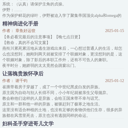
系统：（认真）请保护主角的贞操。
他一脚踩上去:“爽吗？”
伊野：……
*
作为保护鲜花的绿叶，伊野被迫入学了聚集帝国顶尖alpha和omega的
池砚西想不起来自己
第一军校。不仅要担心自己一个Beta会不会被霸凌，还要时时刻刻守
精神病进化手册
护柔弱弟弟的身体！
作者： 章鱼好运饺
2025-01-15
有Alpha邀请弟弟跳舞，他大跨步冲上去，笑眯眼：“我弟弟腿脚不
【务必看完最后的注意事项】【晚七点日更】
好，我来，我来。”
【救命，真的不会写文案】
有Alpha想和弟弟当同桌，他一屁股挤过去：“不好意思，我和我弟从
燕衔川累死累活地从逃生游戏出来后，一心想过普通人的生活，却怎
小就是连体婴儿，分开一下都会出
么也没想到，她刚到两天就被安排了个联姻对象，更没想到的是，这
个联姻对象，除了影后的本职工作外，还有不可告人的兼职。
夜半时分，她娇弱的太太竟然会跳窗出门。
燕衔川：如果没记错，这可是99楼。我是该假装沉默，还是该提醒她
让落魄贵族怀孕后
多穿件衣服呢？
作者： 谢千钧
2025-01-12
又一次晚上，太太倒是没跳窗，改撬她的房门了，燕衔川梦中惊醒，
崔廪带着房子穿越了，成了一个中世纪黑皮白发的异族。
本着礼貌待人的原则，对着床边的不速之客打了声招呼：“晚上好？”
原主因为自幼与别人长得不同，小小年纪就被亲生父母抛弃。
然后她就得到
教会称他们这样的人是异族，会给王国来带不幸与诅咒。
原主和一群和他一样的异族，被驱赶到了极寒之地生活。
这里没有适合种植的土地，也没有足够的食物供他们生存，很多的异
族都在风雪里死去，原主也没有逃脱同样的命运。
崔廪穿越过来的时候，第二批异族也被驱赶了到这里，其中还有一个
妇科圣手穿进哥儿文学
特别貌美的小贵族，