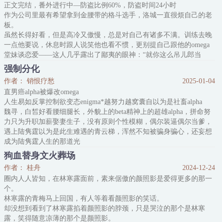
正文完结，番外进行中—防盗比例60%，防盗时间24小时
她刚穿来就被按头结婚了？
作为公司里最有希望拿到金腰带的格斗选手，洛城一直很烦自己的老
按照剧情发
板。
虽然长得好看，但是高冷又傲慢，总是对自己有诸多不满。训练去晚
一点他要说，休息时跟人说笑他也看不惯，更别提自己跟他的omega
堂妹谈恋爱——这人几乎露出了鄙夷的眼神：“就你这么吊儿郎当
的……啧。”
强制分化
所以，当他求婚失败，紧接着又被残忍甩掉后，洛城十分笃定，老板
作者： 销恨疗愁
2025-01-04
绝对是最开心的那个。
直男癌alpha被爆改omega
失恋之后，他混到某个显贵举办的party借酒浇愁，却晕乎乎地发觉，
人生易如反掌控制欲变态enigma*越努力越窝囊自以为是社畜alpha
酒里好像加了什么奇怪的东西……
魏寻，白皙好看腰细腿长，外貌上的beta精神上的超雄alpha，拼命努
他
力只为升职加薪娶妻生子，没有原则个性模糊，偶尔装逼偶尔当爹，
遇上陆隽霆以为是此生难遇的青云梯，浑然不知被骗身骗心，还妄想
成为陆隽霆人生的那道光
对陆隽霆来说，从头到尾就是一场游戏，只不过看魏寻上蹿下跳却逃
狗血替身文火葬场
不掉比一般游戏更有趣罢了
作者： 桂舟
2024-12-24
听说陆隽霆是AA恋的魏寻，生理性恶心，“真特么变态。”
圈内人人皆知，在林寒露面前，素来倨傲的颜照影是爱得更多的那一
没过多久为了利用陆隽霆换取利益使遍浑身
个。
林寒露的青梅马上回国，有人等着看颜照影的笑话。
却没想到看到了林寒露掐着颜照影的脖颈，只是哭泣的那个是林寒
露，笑得随意凉薄的那个是颜照影。