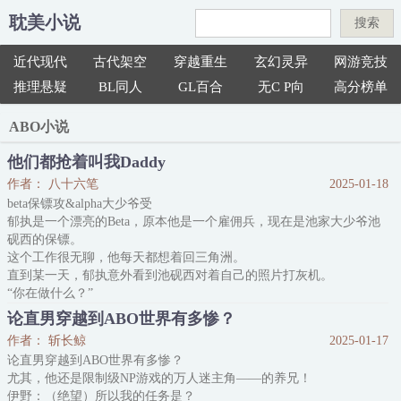
耽美小说
搜索
近代现代
古代架空
穿越重生
玄幻灵异
网游竞技
推理悬疑
BL同人
GL百合
无C P向
高分榜单
ABO小说
他们都抢着叫我Daddy
作者： 八十六笔
2025-01-18
beta保镖攻&alpha大少爷受
郁执是一个漂亮的Beta，原本他是一个雇佣兵，现在是池家大少爷池
砚西的保镖。
这个工作很无聊，他每天都想着回三角洲。
直到某一天，郁执意外看到池砚西对着自己的照片打灰机。
“你在做什么？”
年轻的alpha吓到呆滞。
论直男穿越到ABO世界有多惨？
漂亮的beta强势的从他手中抽出照片，一下下拍到他脸上，仿佛是落
作者： 斩长鲸
2025-01-17
下的巴掌。
论直男穿越到ABO世界有多惨？
alpha的脸却越来越红。
尤其，他还是限制级NP游戏的万人迷主角——的养兄！
beta轻嗤一声:“变态的家伙。”
伊野：（绝望）所以我的任务是？
又一天他看到对方拿着他的鞋按在那里打灰机。