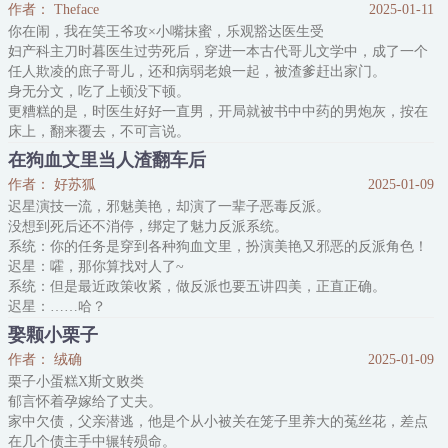
作者： Theface
2025-01-11
小贵族为了能活下去无所不用其极，是个心思狡诈的恶毒小人。
你在闹，我在笑王爷攻×小嘴抹蜜，乐观豁达医生受
因为崔廪在一群异族里最有本事还是个alp
妇产科主刀时暮医生过劳死后，穿进一本古代哥儿文学中，成了一个
任人欺凌的庶子哥儿，还和病弱老娘一起，被渣爹赶出家门。
身无分文，吃了上顿没下顿。
更糟糕的是，时医生好好一直男，开局就被书中中药的男炮灰，按在
床上，翻来覆去，不可言说。
后续更是喜提炮灰娘子的“高贵”身份，跟炮灰一起流放千里。
在狗血文里当人渣翻车后
这结局时大夫不能接受，趁着炮灰还没醒，连夜跑路。
作者： 好苏狐
2025-01-09
带着病弱娘亲，住在四面漏风的小屋里，没钱吃饭。
迟星演技一流，邪魅美艳，却演了一辈子恶毒反派。
没事！
没想到死后还不消停，绑定了魅力反派系统。
作为优秀的妇产科医生，还携带着现代医疗空间，时大夫
系统：你的任务是穿到各种狗血文里，扮演美艳又邪恶的反派角色！
迟星：嚯，那你算找对人了~
系统：但是最近政策收紧，做反派也要五讲四美，正直正确。
迟星：……哈？
校园文里，系统：你是个叛逆校霸，在学校里横行霸道、无人敢惹，
娶颗小栗子
对学霸男主各种骚扰。
作者： 绒确
2025-01-09
迟星：就校园霸凌对吧，懂了，没问题～
栗子小蛋糕X斯文败类
系统：但你必须遵守《中小学生守则》。
郁言怀着孕嫁给了丈夫。
迟星：？
家中欠债，父亲潜逃，他是个从小被关在笼子里养大的菟丝花，差点
娱乐圈文里，系统：你是个花心恶少，外热内冷、流连花丛，对纯情
在几个债主手中辗转殒命。
男主虐身虐