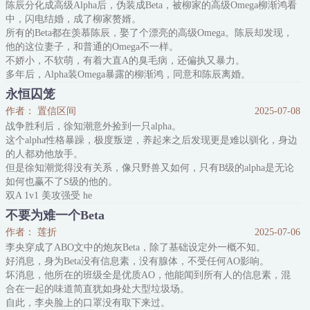
陈辰分化成高级Alpha后，伪装成Beta，被柳家的高级Omega柳渐鸿看
一个alpha用完就丢，温时熙骨子里冷漠至极，就像个没长心的人。
中，闪电结婚，成了柳家赘婿。
*
所有的Beta都在羡慕陈辰，娶了个漂亮的高级Omega。陈辰却发现，
温时熙二十五岁那年，与他同辈的大哥姜权宇突然归国。
他的这位妻子，和普通的Omega不一样。
没人知道姜
不娇小，不软萌，有着大直A的臭毛病，还偏执又暴力。
多年后，Alpha装Omega暴露的柳渐鸿，同意和陈辰离婚。
陈辰却不愿意。
永恒囚笼
“Alpha和Alpha怎么了？你毛病多，我也不少，我们生来不完美，都有
作者： 置信区间
2025-07-08
缺陷。
战争胜利后，徐知潮意外捡到一只alpha。
但这是你缺个我，我缺个你，我们结合了，就完美了。”
这个alpha性格暴躁，极度叛逆，养起来之后发现更是难以驯化，身边
（a装b攻，a装o受
的人都劝他放手。
但是徐知潮觉得没有关系，像只野兽又如何，只有B级的alpha是无论
如何也赢不了S级的他的。
双A 1v1 美攻强受 he
腹黑变态alpha攻×暴躁疯批alpha受
不要为难一个Beta
徐知潮×郁海
作者： 莲折
2025-07-06
避雷：
李央穿成了ABO文中的炮灰Beta，除了基础设定外一概不知。
1、狗血狗血狗血，雷雷雷，不喜请及时关闭。
好消息，身为Beta没有信息素，没有腺体，不受任何AO影响。
2、攻受不是好人，也没有洗白的意思。
坏消息，他所在的班级全是优质AO，他能闻到所有人的信息素，混
3、我流abo，架空背景。
合在一起的味道简直犹如身处大型垃圾场。
标签： 双A、强强、美攻强受、狗血、ABO、HE
自此，李央脸上的口罩没有取下来过。