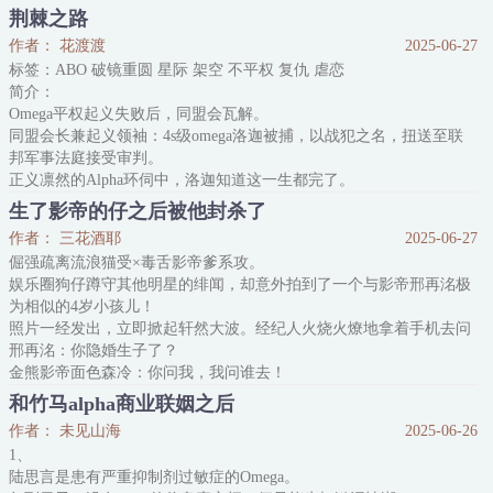
一样，总是要单独把他叫到办公室。
荆棘之路
下班，要面对帅气alpha兼职生的热情款待。
作者： 花渡渡
2025-06-27
身为社畜，每天提神醒脑的咖啡不可或缺。程安每天要去咖啡店买一
标签：ABO 破镜重圆 星际 架空 不平权 复仇 虐恋
杯咖啡。店员看起来是个青春帅气的男大学生，每天笑脸盈盈地看着
简介：
他，
Omega平权起义失败后，同盟会瓦解。
同盟会长兼起义领袖：4s级omega洛迦被捕，以战犯之名，扭送至联
邦军事法庭接受审判。
正义凛然的Alpha环伺中，洛迦知道这一生都完了。
法庭罗列他十条罪名，最终判他入联邦特别监狱，终生监禁。
生了影帝的仔之后被他封杀了
联邦特别监狱，对Omaga来说，是个有去无回的地狱。
作者： 三花酒耶
2025-06-27
但有人，将他从地狱边缘拉了回来。
倔强疏离流浪猫受×毒舌影帝爹系攻。
暴力镇压平权起义的大功臣：4s级Alpha，联邦军部上将陆庭深。
娱乐圈狗仔蹲守其他明星的绯闻，却意外拍到了一个与影帝邢再洺极
他在审判席上，漫不经心地看着负隅顽抗请
为相似的4岁小孩儿！
照片一经发出，立即掀起轩然大波。经纪人火烧火燎地拿着手机去问
邢再洺：你隐婚生子了？
金熊影帝面色森冷：你问我，我问谁去！
很快，孩子的另一个爸爸被网友扒了出来：国内十八线小演员靳若
和竹马alpha商业联姻之后
飞，beta。长得有几分桀骜帅气，动作替身出身，多在警匪片、动作
作者： 未见山海
2025-06-26
片中摸爬滚打。
1、
看着他那双讷言而克制的眼眸，邢再洺倒是想了起来：几年前他们在
陆思言是患有严重抑制剂过敏症的Omega。
同一剧组，自己曾帮他解围，这个小替身似乎非常崇拜他。