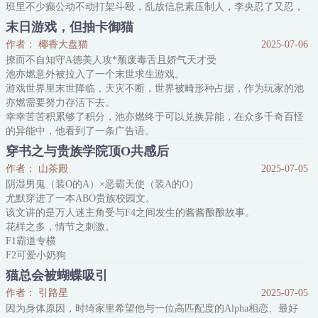
班里不少癫公动不动打架斗殴，乱放信息素压制人，李央忍了又忍，
终于在某个优质A释放信息时，张嘴吐了一地。
末日游戏，但抽卡御猫
其他人被强大的信息素影响到瑟瑟发抖，只有他被恶心到狂吐半小
作者： 椰香大盘猫
2025-07-06
时，成功吸引了这位优质A的注意。
撩而不自知守A德美人攻*颓废毒舌且娇气天才受
李央上厕所他跟着，吃饭他跟着，睡觉他跟着，
池亦燃意外被拉入了一个末世求生游戏。
游戏世界里末世降临，天灾不断，世界被畸形种占据，作为玩家的池
亦燃需要努力存活下去。
幸幸苦苦积累够了积分，池亦燃终于可以兑换异能，在众多千奇百怪
的异能中，他看到了一条广告语。
【开局抽抽卡，sss级洪荒猛兽护卫左右，左牵黄，右擎苍，登顶废土
穿书之与贵族学院顶O共感后
御兽之王，只需199积分，抽卡系统直接带回家~】
作者： 山茶殿
2025-07-05
抽卡系统？废土御兽之王？sss级洪荒猛兽？
阴湿男鬼（装O的A）×恶霸天使（装A的O）
池亦燃：买！
尤默穿进了一本ABO贵族校园文。
从小非到大的池亦燃跃跃欲试，来了三抽。
该文讲的是万人迷主角受与F4之间发生的酱酱酿酿故事。
【恭喜你获得Z级卡牌，
花样之多，情节之刺激。
F1霸道专横
F2可爱小奶狗
F3温柔似水
猫总会被蝴蝶吸引
而他，是F4的私生子弟弟，打着F4的旗号在学校里耀武扬威，甚至还
作者： 引路星
2025-07-05
逼迫主角受和自己交往，最后被主角攻受搞死的恶毒反派。
因为身体原因，时绮家里希望他与一位高匹配度的Alpha相恋、最好
穿来那天，正是原主将主角受压在卫生间逼迫的剧情点，尤默吓得转