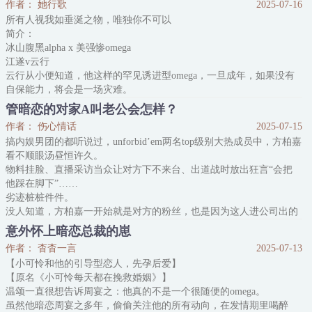
作者： 她行歌
2025-07-16
像个小狗。宋霖爱他时，凌清屁颠颠的就会凑上前去。
所有人视我如垂涎之物，唯独你不可以
宋霖不爱他时，他低垂着眉眼只会苦苦哀求。
简介：
久而久之，就连宋霖也以为，只要他一句话，不管做了多少错事，凌
冰山腹黑alpha x 美强惨omega
清都会愿意和他在一起。
江遂v云行
可这
云行从小便知道，他这样的罕见诱进型omega，一旦成年，如果没有
自保能力，将会是一场灾难。
他伪装成alpha，进入新联盟国第一军校，只为掌控命运，不要沦为权
管暗恋的对家A叫老公会怎样？
贵的玩物，然后带妈妈回家乡去。
作者： 伤心情话
2025-07-15
可养了他十几年的宋家不同意，继兄的冰冷算计，将他逼至绝境。
搞内娱男团的都听说过，unforbid’em两名top级别大热成员中，方柏嘉
而他最爱的人，已经分化成顶级alpha的江遂，在他提出分手时，疯狂
看不顺眼汤昼恒许久。
咬上他的后颈：
物料挂脸、直播采访当众让对方下不来台、出道战时放出狂言“会把
“是不是什么人都可以这样对你？”
他踩在脚下”……
云行从未想过自己的枪口有一天
劣迹桩桩件件。
没人知道，方柏嘉一开始就是对方的粉丝，也是因为这人进公司出的
道。
意外怀上暗恋总裁的崽
更没人知道，方柏嘉私底下在小号里管汤昼恒一口一个“老公”地叫。
作者： 杳杳一言
2025-07-13
出道第四年，易感期神志不清的方柏嘉误打误撞和送上门来的汤昼恒
【小可怜和他的引导型恋人，先孕后爱】
度过一夜。
【原名《小可怜每天都在挽救婚姻》】
以为自己在做梦，不仅真的在现实里叫了那人一晚上老公，还放出豪
温颂一直很想告诉周宴之：他真的不是一个很随便的omega。
言要以五分钟十万的购买对方的使用权，欲对汤昼
虽然他暗恋周宴之多年，偷偷关注他的所有动向，在发情期里喝醉