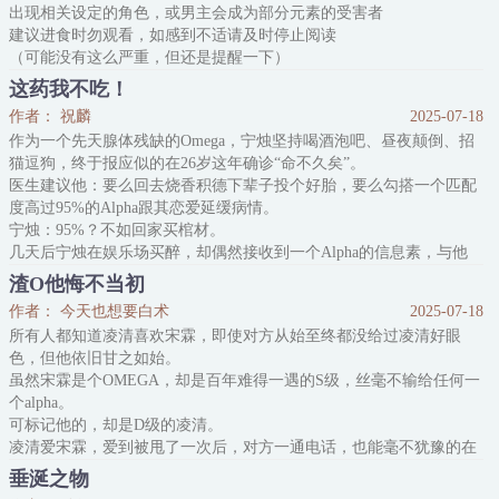
出现相关设定的角色，或男主会成为部分元素的受害者
建议进食时勿观看，如感到不适请及时停止阅读
（可能没有这么严重，但还是提醒一下）
————————
这药我不吃！
要想达到最高处，必先从最深处起步。——《查拉图斯特拉如是说》
作者： 祝麟
2025-07-18
卷三 45流浪者 尼采
作为一个先天腺体残缺的Omega，宁烛坚持喝酒泡吧、昼夜颠倒、招
*
猫逗狗，终于报应似的在26岁这年确诊“命不久矣”。
嘴比x硬的自私鬼 & 可爱偏执的阴暗虫
医生建议他：要么回去烧香积德下辈子投个好胎，要么勾搭一个匹配
信息素：乌龙茶味 & 泥土味（???味）
度高过95%的Alpha跟其恋爱延缓病情。
性别转化试剂L.0的开发使基因
宁烛：95%？不如回家买棺材。
几天后宁烛在娱乐场买醉，却偶然接收到一个Alpha的信息素，与他
的匹配度极高。
渣O他悔不当初
宁烛：哦哟，天上真的掉馅饼了？
作者： 今天也想要白术
2025-07-18
他对Alpha道：“开个价吧。”
所有人都知道凌清喜欢宋霖，即使对方从始至终都没给过凌清好眼
窦长宵：？
色，但他依旧甘之如始。
宁烛诚恳地将一张银行卡推到Alpha面前：“标记我一次，要多少钱。”
虽然宋霖是个OMEGA，却是百年难得一遇的S级，丝毫不输给任何一
窦长宵：“……
个alpha。
可标记他的，却是D级的凌清。
凌清爱宋霖，爱到被甩了一次后，对方一通电话，也能毫不犹豫的在
半夜赶过去。
垂涎之物
爱到即使宋霖说分手，他也只会自责自己不够优秀。