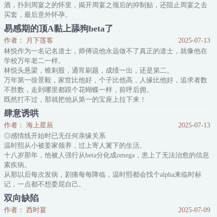
酒，扑到周宴之的怀里，揭开周宴之颈后的抑制贴，还阻止周宴之去
买套，最后意外怀孕。
但他真的是个好人。
易感期的顶A黏上舔狗beta了
他以为周宴之一定很讨厌他，正准备离开这座城市的时候，周宴之找
作者： 月下莲客
2025-07-13
到他，问他：“那晚我也有责任，你愿不愿意和我结婚？”
林悦作为一名记名道士，师傅说他永远做不了真正的道士，就像他在
.
学校万年老二一样。
周宴之一直觉得他资助的小孩很有意思。
林悦头悬梁，锥刺股，通宵刷题，成绩一出，还是第二。
漂亮、可爱、学习很认真，有点拧巴的小脾气，唯
万年第一徐景毅，家世比他好，个子比他高，人缘比他好，追求者数
不胜数，走到哪里都跟个花蝴蝶一样，前呼后拥。
既然打不过，那就把他从第一的宝座上拉下来！
顶着熊猫眼的林悦，探听到徐景毅是超级恐同者。被男人拉手会恶
肆意诱哄
心，被男人摸会暴怒，若是被男人亲了，会一夜噩梦。
作者： 海上星辰
2025-07-13
林悦会心一笑，计上心来。
◎感情线开始时已无任何亲缘关系
徐景毅被脏东西缠上了，妈妈带他去了一处道观。
温时熙从小被姜家领养，过上寄人篱下的生活。
道观里的小道士竟然是他的同班同学林
十八岁那年，他被人强行从beta分化成omega，患上了无法治愈的信息
素疾病。
从那以后每次发病，剧痛每每降临，温时熙都会找个alpha来临时标
记，一点都不想委屈自己。
不过关于这件事，温时熙有两个原则：
双向缺陷
一、他讨厌海洋香水味道的信息素；
作者： 西时宴
2025-07-09
二、也绝不会被同一个alpha标记两次。