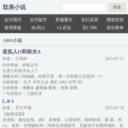
耽美小说
搜索
近代现代
古代架空
穿越重生
玄幻灵异
网游竞技
推理悬疑
BL同人
GL百合
无C P向
高分榜单
ABO小说
老实人O和前夫A
作者： 三风吟
2025-07-21
内含狗血，幼稚之作
欠债欠到前夫头上了
傅桑乐有三段婚姻，好死不死，第一任和第三任是同一个。
内容标签： 生子 天作之合 成长 ABO 古早 HE
主角视角：傅桑乐 廖翊修 配角：管家 谢胤
一句话简介：三婚丈夫
立意：坚强勇敢有担当，知错能改，善莫大焉
L.0-1
作者： 芥子不闻
2025-07-19
【标签排雷】
含强制、偷拍监视、伪ll、异食癖、心理创伤、精神疾病、暴.露、伪
n.p、道具、生理缺陷等，内容无详细描写，且叙述不呈赞同倾向，会