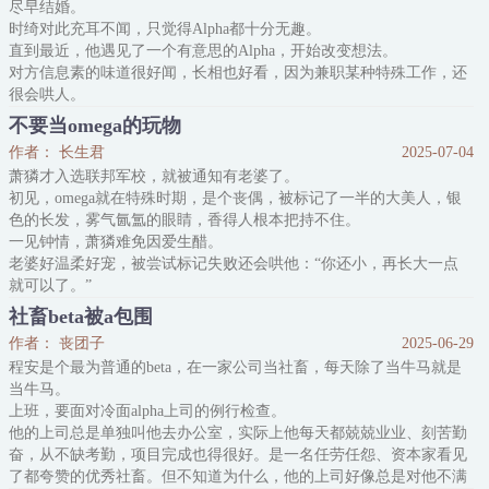
尽早结婚。
身就跑了，并且给对方发消息说：“我们分手吧。”
时绮对此充耳不闻，只觉得Alpha都十分无趣。
摆脱了剧情的尤默决定安静吃瓜，毕竟他还没吃过这么精彩的瓜。
直到最近，他遇见了一个有意思的Alpha，开始改变想法。
当主
对方信息素的味道很好闻，长相也好看，因为兼职某种特殊工作，还
很会哄人。
为了应付家里的催促、也为了一点私心，时绮决定跟Alpha商量一
不要当omega的玩物
下，让他和自己假扮情侣。
作者： 长生君
2025-07-04
-
萧獜才入选联邦军校，就被通知有老婆了。
商随遇见了小时候有过一面之缘的Omega。
初见，omega就在特殊时期，是个丧偶，被标记了一半的大美人，银
时绮曾经趴在他的窗沿下，说长大了要跟他结婚，转头就不见人影，
色的长发，雾气氤氲的眼睛，香得人根本把持不住。
顺便把他忘了个精光。
一见钟情，萧獜难免因爱生醋。
再次重逢，时绮似乎将他
老婆好温柔好宠，被尝试标记失败还会哄他：“你还小，再长大一点
就可以了。”
萧獜就好嫉妒，他前任那么厉害，留下的不完整标记都洗不掉，那在
社畜beta被a包围
他心里的印记呢？
作者： 丧团子
2025-06-29
……
程安是个最为普通的beta，在一家公司当社畜，每天除了当牛马就是
秦胜雪执行任务时，扭断了试图强行标记他的alpha的脖子，长期使用
当牛马。
抑制剂的后遗症出现，不适感强烈，很烦躁，觉得切掉算了。
上班，要面对冷面alpha上司的例行检查。
联邦立刻给omega选妃，这个很帅
他的上司总是单独叫他去办公室，实际上他每天都兢兢业业、刻苦勤
奋，从不缺考勤，项目完成也得很好。是一名任劳任怨、资本家看见
了都夸赞的优秀社畜。但不知道为什么，他的上司好像总是对他不满