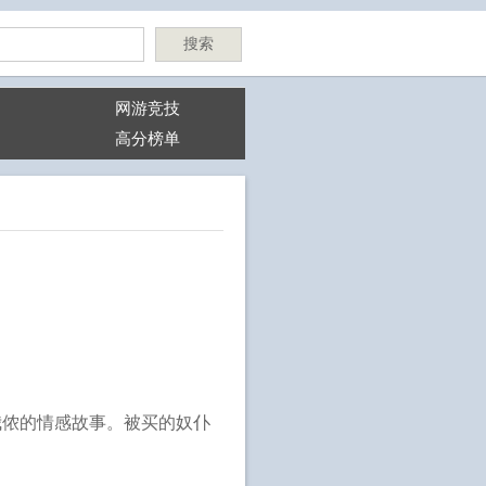
搜索
网游竞技
高分榜单
我侬的情感故事。被买的奴仆