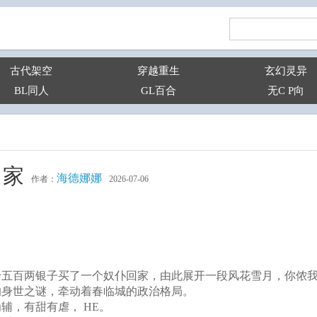
古代架空
穿越重生
玄幻灵异
BL同人
GL百合
无C P向
了家
海德娜娜
作者：
2026-07-06
千五百两银子买了一个奴仆回家，由此展开一段风花雪月，你侬
的身世之谜，牵动着春临城的政治格局。
辅，有甜有虐， HE。