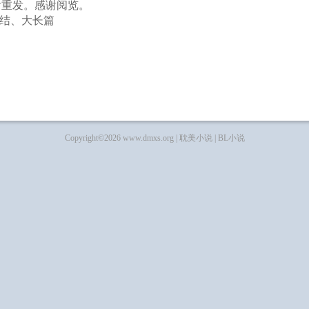
后重发。感谢阅览。
完结、大长篇
Copyright©2026 www.dmxs.org |
耽美小说
|
BL小说