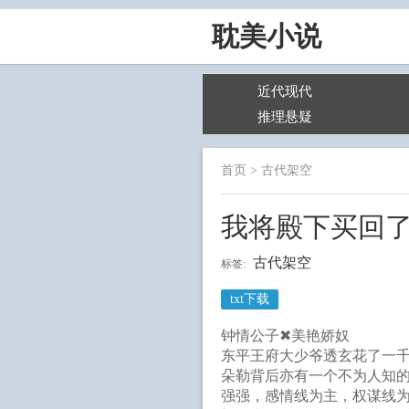
耽美小说
近代现代
推理悬疑
首页
>
古代架空
我将殿下买回
古代架空
标签:
txt下载
钟情公子✖美艳娇奴
东平王府大少爷透玄花了一
朵勒背后亦有一个不为人知
强强，感情线为主，权谋线为