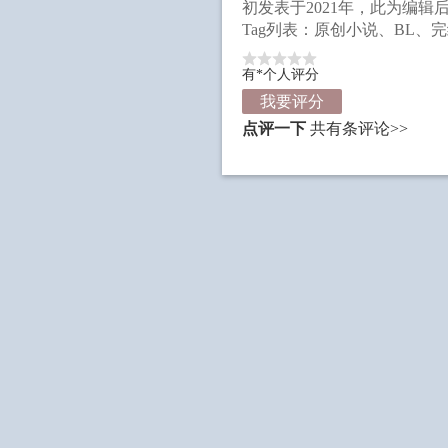
初发表于2021年，此为编辑
Tag列表：原创小说、BL、
有*个人评分
我要评分
点评一下
共有
条评论>>