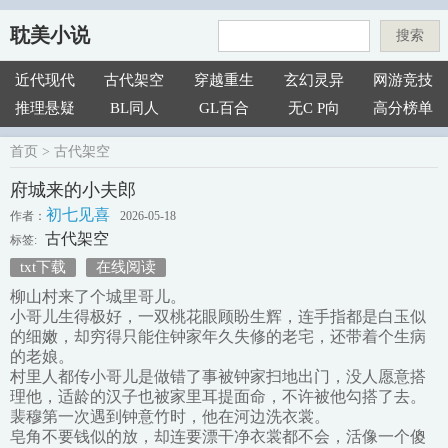
耽美小说
搜索
近代现代
古代架空
穿越重生
玄幻灵异
网游竞技
推理悬疑
BL同人
GL百合
无C P向
高分榜单
首页
>
古代架空
府城来的小夫郎
初七见喜
作者：
2026-05-18
古代架空
标签:
txt下载
在线阅读
柳山村来了个城里哥儿。
小哥儿生得极好，一双桃花眼顾盼生辉，连手指都是白玉似
的细嫩，却穷得只能住钟家年久失修的老宅，还带着个生病
的老娘。
村里人都传小哥儿是做错了事被钟家扫地出门，没人愿意搭
理他，适龄的汉子也被家里耳提面命，不许被他勾搭了去。
裴穆第一次遇到钟意竹时，他在河边洗衣裳。
皂角不要钱似的放，却连要漂干净衣裳都不会，活像一个傻