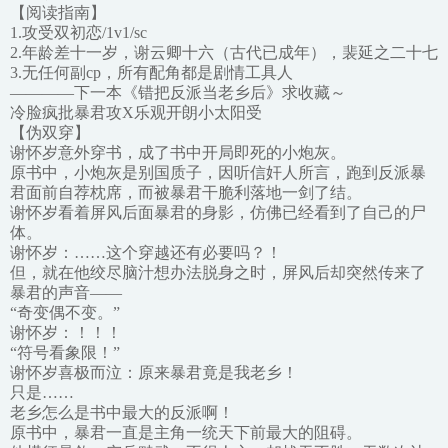
【阅读指南】
1.攻受双初恋/1v1/sc
2.年龄差十一岁，谢云卿十六（古代已成年），裴延之二十七
3.无任何副cp，所有配角都是剧情工具人
————下一本《错把反派当老乡后》求收藏～
冷脸疯批暴君攻X乐观开朗小太阳受
【伪双穿】
谢怀岁意外穿书，成了书中开局即死的小炮灰。
原书中，小炮灰是别国质子，因听信奸人所言，跑到反派暴
君面前自荐枕席，而被暴君干脆利落地一剑了结。
谢怀岁看着屏风后面暴君的身影，仿佛已经看到了自己的尸
体。
谢怀岁：……这个穿越还有必要吗？！
但，就在他绞尽脑汁想办法脱身之时，屏风后却突然传来了
暴君的声音——
“奇变偶不变。”
谢怀岁：！！！
“符号看象限！”
谢怀岁喜极而泣：原来暴君竟是我老乡！
只是……
老乡怎么是书中最大的反派啊！
原书中，暴君一直是主角一统天下前最大的阻碍。