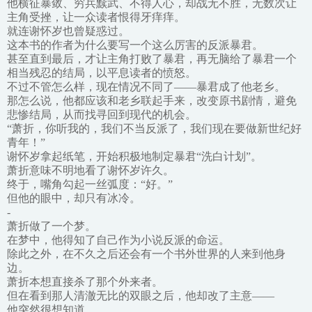
他横征暴敛、穷兵黩武、不得人心，却战无不胜，无数次让
主角受挫，让一众读者恨得牙痒痒。
就连谢怀岁也曾疑惑过。
这本书的作者为什么要写一个这么厉害的反派暴君。
甚至直到最后，才让主角打败了暴君，再无脑给了暴君一个
相当残忍的结局，以平息读者的愤怒。
不过不管怎么样，现在情况不同了——暴君成了他老乡。
那怎么说，他都应该和老乡联起手来，改变原书剧情，避免
悲惨结局，从而找寻回到现代的机会。
“萧折，你听我的，我们不当反派了，我们现在要做新世纪好
青年！”
谢怀岁拿起纸笔，开始积极地制定暴君“洗白计划”。
萧折意味不明地看了谢怀岁许久。
终于，嘴角勾起一丝弧度：“好。”
但他的眼中，却只有冰冷。
-
萧折做了一个梦。
在梦中，他得知了自己作为小说反派的命运。
除此之外，在不久之后还会有一个书外世界的人来到他身
边。
萧折本想直接杀了那个外来者。
但在看到那人清澈无比的双眼之后，他却改了主意——
他突然很想知道。