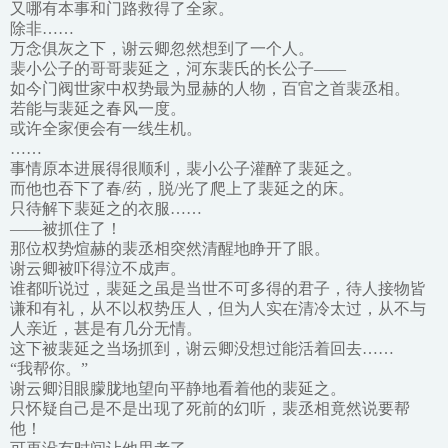
又哪有本事和门路救得了全家。
除非……
万念俱灰之下，谢云卿忽然想到了一个人。
裴小公子的哥哥裴延之，河东裴氏的长公子——
如今门阀世家中权势最为显赫的人物，百官之首裴丞相。
若能与裴延之春风一度。
或许全家便会有一线生机。
……
事情原本进展得很顺利，裴小公子灌醉了裴延之。
而他也吞下了春/药，脱/光了爬上了裴延之的床。
只待解下裴延之的衣服……
——被抓住了！
那位权势煊赫的裴丞相突然清醒地睁开了眼。
谢云卿被吓得泣不成声。
谁都听说过，裴延之虽是当世不可多得的君子，待人接物皆
谦和有礼，从不以权势压人，但为人实在清冷太过，从不与
人亲近，甚是有几分无情。
这下被裴延之当场抓到，谢云卿没想过能活着回去……
“我帮你。”
谢云卿泪眼朦胧地望向平静地看着他的裴延之。
只怀疑自己是不是出现了死前的幻听，裴丞相竟然说要帮
他！