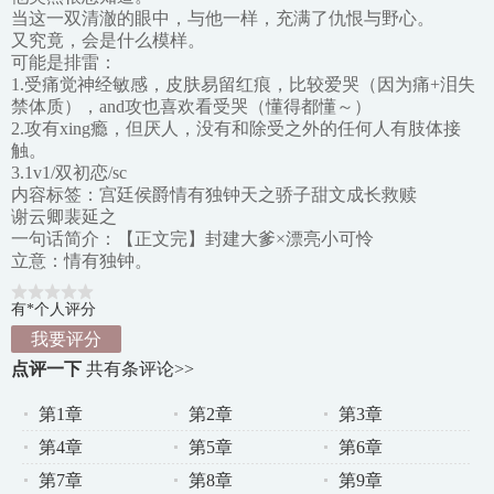
当这一双清澈的眼中，与他一样，充满了仇恨与野心。
又究竟，会是什么模样。
可能是排雷：
1.受痛觉神经敏感，皮肤易留红痕，比较爱哭（因为痛+泪失
禁体质），and攻也喜欢看受哭（懂得都懂～）
2.攻有xing瘾，但厌人，没有和除受之外的任何人有肢体接
触。
3.1v1/双初恋/sc
内容标签：宫廷侯爵情有独钟天之骄子甜文成长救赎
谢云卿裴延之
一句话简介：【正文完】封建大爹×漂亮小可怜
立意：情有独钟。
有*个人评分
我要评分
点评一下
共有
条评论>>
第1章
第2章
第3章
第4章
第5章
第6章
第7章
第8章
第9章