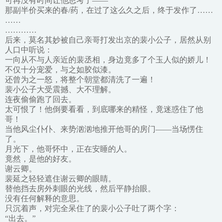
可再没有时间让他思考了——
那副半价买来的春/药，在过了这么久之后，终于发作了……
……
…………
后来，莫名其妙被自己亲哥打发出京的裴小公子，居然从别
人口中听说：
一向从不与人亲近的裴丞相，身边竟多了个玉人似的娇儿！
不仅十分宠爱，与之如胶似漆。
还曾为之一怒，将整个朝堂都清洗了一遍！
裴小公子大受震撼、大不理解。
连夜偷偷跑了回去。
太可恨了！他倒要看看，到底哪来的精怪，竟迷惑住了他
哥！
当他风尘仆仆、来势汹汹地推开他哥的房门——当场愣住
了。
月光下，他哥怀中，正在安睡的人。
竟然，是他的好友。
谢云卿。
裴延之轻轻遮住谢云卿的眼睛。
替他挡去房外刺眼的光线，然后平静抬眼。
没有任何解释的意思。
只沉着声，对完全呆住了的裴小公子吐了两个字：
“出去。”