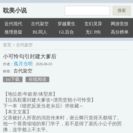
耽美小说
搜索
近代现代
古代架空
穿越重生
玄幻灵异
网游竞技
推理悬疑
BL同人
GL百合
无C P向
高分榜单
首页
>
古代架空
小可怜勾引封建大爹后
孤月当明
作者：
2026-06-03
古代架空
标签:
txt下载
在线阅读
【地位差/年龄差/体型差】
【位高权重封建大爹攻×漂亮坚韧小可怜受】
下一本《错把反派当老乡后》求收藏～
【本文文案】
父亲被奸人所害的消息传来时，谢云卿只觉得天都塌了。
他一个畏畏缩缩的寒门学子，若不是得了裴氏小公子的照
拂，连学都上不太平。