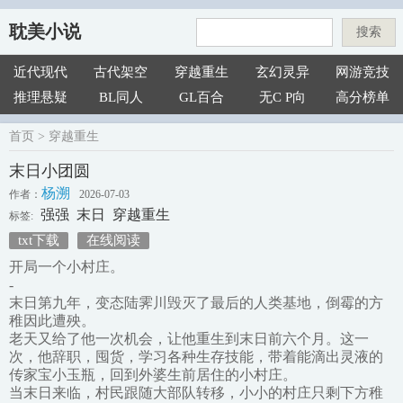
耽美小说
搜索
近代现代
古代架空
穿越重生
玄幻灵异
网游竞技
推理悬疑
BL同人
GL百合
无C P向
高分榜单
首页
>
穿越重生
末日小团圆
杨溯
作者：
2026-07-03
强强
末日
穿越重生
标签:
txt下载
在线阅读
开局一个小村庄。
-
末日第九年，变态陆霁川毁灭了最后的人类基地，倒霉的方
稚因此遭殃。
老天又给了他一次机会，让他重生到末日前六个月。这一
次，他辞职，囤货，学习各种生存技能，带着能滴出灵液的
传家宝小玉瓶，回到外婆生前居住的小村庄。
当末日来临，村民跟随大部队转移，小小的村庄只剩下方稚