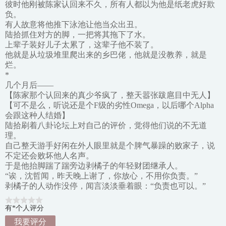
彼时他刚被陈家认回来不久，所有人都以为他是纸老虎好欺
负。
有人故意将他推下泳池让他当众出丑。
陆拾抓住对方的脚，一把将其拖下了水。
上辈子装好儿子太累了，这辈子他不装了。
他就是从垃圾堆里爬出来的乡巴佬，他就是没教养，就是
烂。
*
几个月后——
【陈家那个认回来的真少爷疯了，整天嚣张跋扈目中无人】
【可不是么，听说还是个F级的劣性Omega，以后哪个Alpha
会跟这种人结婚】
陆拾刷着八卦论坛上对自己的评价，觉得他们说的不无道
理。
自己整天游手好闲在外人眼里就是个脾气暴躁的败家子，说
不定还会败坏他人名声。
于是他抬脚踹了踹旁边剥橘子的年轻财团继承人。
“诶，沈哲闻，昨天晚上谢了，你放心，不用你负责。”
剥橘子的人动作没停，闻言淡淡垂着眼：“负责也可以。”
有*个人评分
我要评分