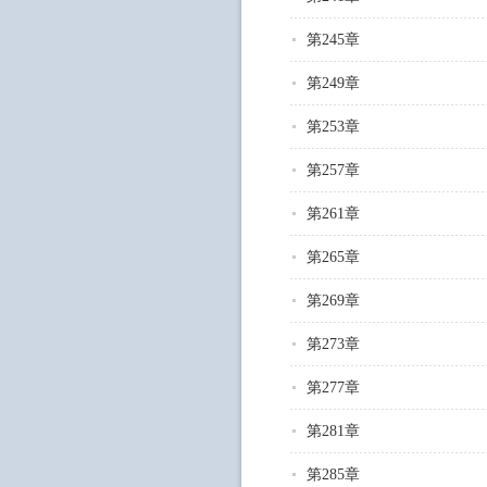
第245章
第249章
第253章
第257章
第261章
第265章
第269章
第273章
第277章
第281章
第285章