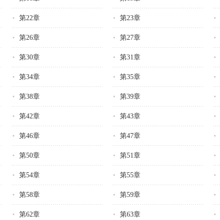
第22章
第23章
第26章
第27章
第30章
第31章
第34章
第35章
第38章
第39章
第42章
第43章
第46章
第47章
第50章
第51章
第54章
第55章
第58章
第59章
第62章
第63章