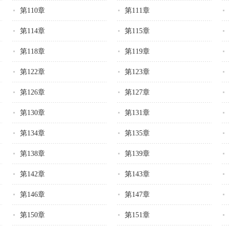
第110章
第111章
第114章
第115章
第118章
第119章
第122章
第123章
第126章
第127章
第130章
第131章
第134章
第135章
第138章
第139章
第142章
第143章
第146章
第147章
第150章
第151章