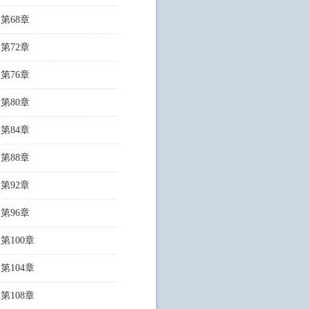
第68章
第72章
第76章
第80章
第84章
第88章
第92章
第96章
第100章
第104章
第108章