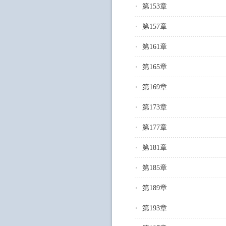
第153章
第157章
第161章
第165章
第169章
第173章
第177章
第181章
第185章
第189章
第193章