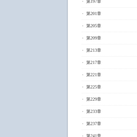
第197章
第201章
第205章
第209章
第213章
第217章
第221章
第225章
第229章
第233章
第237章
第241章