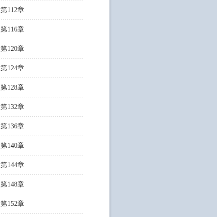
第112章
第116章
第120章
第124章
第128章
第132章
第136章
第140章
第144章
第148章
第152章