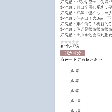
好消息：成功钻空子，伪装
坏消息：冒出个黑心系统，
好消息：打黑工也不亏，至
坏消息：任务出了大Bug，
好消息：难不倒你！机智的你
坏消息：你还是很饿很饿很饿
好消息：王虫永远会得到想
有*个人评分
我要评分
点评一下
共有
条评论>>
第1章
第5章
第9章
第13章
第17章