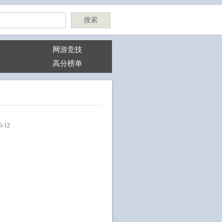
搜索
网游竞技
高分榜单
6-12