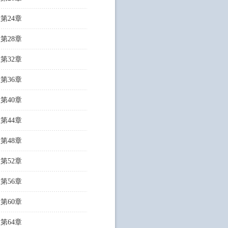
第24章
第28章
第32章
第36章
第40章
第44章
第48章
第52章
第56章
第60章
第64章