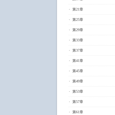
第21章
第25章
第29章
第33章
第37章
第41章
第45章
第49章
第53章
第57章
第61章