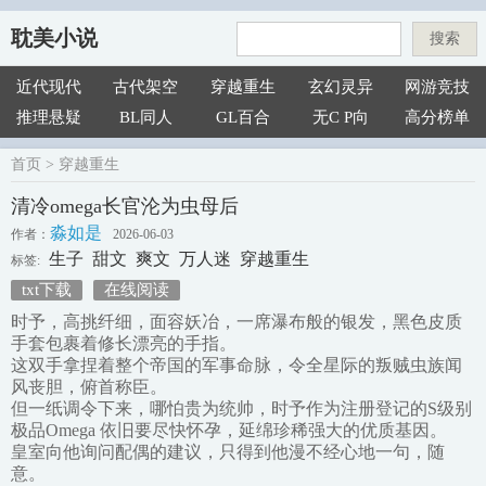
耽美小说
搜索
近代现代
古代架空
穿越重生
玄幻灵异
网游竞技
推理悬疑
BL同人
GL百合
无C P向
高分榜单
首页
>
穿越重生
清冷omega长官沦为虫母后
淼如是
作者：
2026-06-03
生子
甜文
爽文
万人迷
穿越重生
标签:
txt下载
在线阅读
时予，高挑纤细，面容妖冶，一席瀑布般的银发，黑色皮质
手套包裹着修长漂亮的手指。
这双手拿捏着整个帝国的军事命脉，令全星际的叛贼虫族闻
风丧胆，俯首称臣。
但一纸调令下来，哪怕贵为统帅，时予作为注册登记的S级别
极品Omega 依旧要尽快怀孕，延绵珍稀强大的优质基因。
皇室向他询问配偶的建议，只得到他漫不经心地一句，随
意。