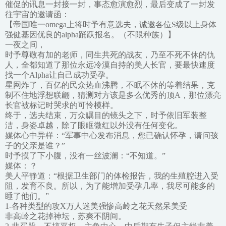
催促的讯息一封接一封，事态愈演愈烈，最后变成了一封发
往宇宙的邀请函：
【帝国唯一omega上将时予有意选夫，诚邀各位S级以上身体
强健基因优良的alpha踊跃报名。（不限种族）】
一夜之间，
时予尊敬有加的老师，同生共死的战友，乃至不死不休的仇
人，全都知道了那位永远冷漠自持的美人长官，要最快速度
找一个Alpha让自己成功受孕。
星网炸了，百亿的民众热血沸腾，不眠不休的等着结果，克
制不住地浮想联翩，猜测对方该是多么优秀的顶A，那位漂亮
长官被标记时哭求的可怜模样。
终于，选夫结束，万众瞩目的镜头之下，时予依旧军装整
洁，身姿卓越，除了眼眶微红以外没有任何变化。
媒体心中异样：“军事中心发布消息，您已确认怀孕，请问孩
子的父亲是谁？”
时予摸了下小腹，没有一丝波澜：“不知道。”
媒体：？
美人平静道：“根据卫生部门的体检报告，我的生殖腔进入受
阻，发育不良。所以，为了能增加受孕几率，我尽可能多的
睡了他们。”
1-各种类型的攻X万人迷美强惨高岭之花天然呆美受
非高岭之花掉神坛，苏爽不阴间。