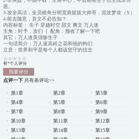
2-非买股，不搞平权，主角中心，中后期有生子但主线非养
崽。
3-攻全高洁，全员棱角分明宽肩挺拔大帅哥，泥攻梦攻（X）
4-留去随意，弃文不必告知？
内容标签： 生子 穿越时空 甜文 爽文 万人迷
主角：时予，攻们 ┃ 配角：预收了解一下吧
其它：万人迷美强惨生子
一句话简介：万人迷高岭之花和他的狗们
立意：世界和平是每个人都该坚守的信念
有*个人评分
我要评分
点评一下
共有
条评论>>
第1章
第2章
第3章
第4章
第5章
第6章
第7章
第8章
第9章
第10章
第11章
第12章
第13章
第14章
第15章