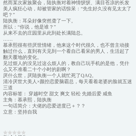
然而某次家族聚会，陆执衡对着神情恹恹、满目苍凉的长发
美人疯狂心动，却被管家的话惊呆：“先生好久没有见太太了
吧？”
陆执衡：耳朵好像突然聋了一下。
所以：“你说，他是谁？”
从来不去的庄园里从此到处长满陆总。
……
慕承熙很有些厌世情绪，他来这个时代很久，也不曾主动接
触过什么，直到有天见到一个看自己看呆的男人，生活起了
翻天覆地的变化。
见过烦人的没见过这么烦人的，教自己玩手机的是他，凭什
么又不准看二十个小时的剧啊？
厌什么世，厌陆执衡一个人就忙死了QAQ。
清冷厌世大美人×颜控恋爱脑霸总，每天看着老婆的脸就五迷
三道
内容标签： 穿越时空 甜文 爽文 轻松 先婚后爱 咸鱼
主角：慕承熙，陆执衡
一句话简介：大佬的恋爱进度已＋？？
立意：坚持自我