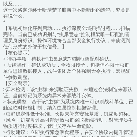
以及……
这一次洛迦尔终于听清楚了脑海中不断响起的蜂鸣，究竟是
在说什么。
*
【系统初始化序列启动……执行深度全域扫描过程……扫描
完毕。当前已成功识别与“虫巢意志”控制框架唯一匹配的管
理员身份标识。操作环境符合全部安全执行协议，未侦测到
任何形式的外部干扰信号。】
【核心提示】
> 待办事项：待执行“虫巢意志”控制框架配对确认。
> 后续操作：确认成功后，全权限授予，包括但不限于虫群
单位思维数据接入，战斗集团及个体强制命令执行，宏观战
斗参数调整。
【安全警示】
>异常检测：该“虫群”来源验证失败，未通过合法制造来源认
证。当前标记为系统内异常来源战斗实体。
> 状态调整：基于该“虫群”为系统内唯一可识别战斗单位，已
触发临时归档机制，纳入虫巢控制框架管理。
>虫群稳定性低于标准。长期未补充安抚基质，饥渴度超标。
>风险：饥渴度过高可能导致虫群采取极端行动，对管理员生
物质进行过度摄取，管理员存在生命危险。
>行动建议：立即执行紧急喂食程序，在安全协议内提升管理