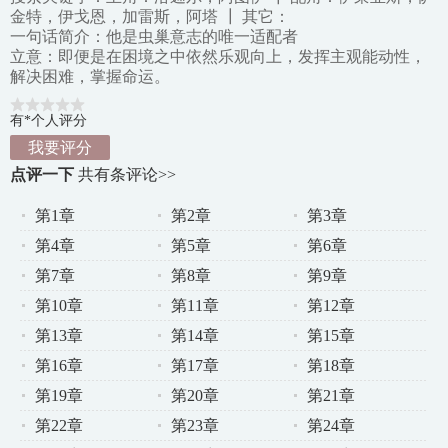
金特，伊戈恩，加雷斯，阿塔 ┃ 其它：
一句话简介：他是虫巢意志的唯一适配者
立意：即便是在困境之中依然乐观向上，发挥主观能动性，
解决困难，掌握命运。
有*个人评分
我要评分
点评一下
共有
条评论>>
第1章
第2章
第3章
第4章
第5章
第6章
第7章
第8章
第9章
第10章
第11章
第12章
第13章
第14章
第15章
第16章
第17章
第18章
第19章
第20章
第21章
第22章
第23章
第24章