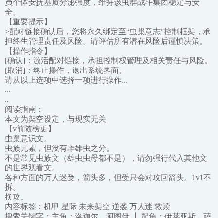
员个体安抚基质分泌强度，维持该虫群战斗集团稳定与安
全。
【重要提示】
>配对链接确认后，您将永久绑定至“虫巢意志”控制框架，承
担终生管理责任及风险。请评估所有潜在风险后谨慎决策。
【操作指令】
[确认]：激活配对链接，承担控制权管理及相关责任与风险。
[取消]：终止操作，退出系统界面。
请从以上选项中选择一项进行操作...
...
..
阅读指南：
本文为架空设定，与现实无关
【v前随榜更】
虫巢意识文。
虫族元素，但没有雌雄虫之分。
不是常见虫族文（雄虫虫母都不是），请勿强行代入其他文
的世界观看文。
各种方面的万人迷受，箭头多，但受只会对攻回箭头。1v1不
拆。
换攻。
内容标签：机甲 星际 未来架空 逆袭 万人迷 救赎
搜索关键字：主角：洛迦尔，阿图伊 ┃ 配角：伊莱亚斯，萨