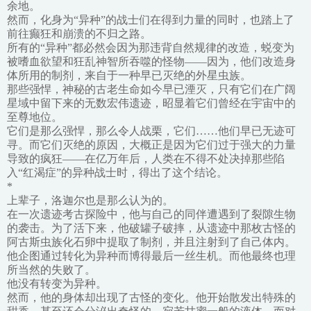
余地。
然而，化身为“异种”的战士们在得到力量的同时，也踏上了
前往癫狂和崩溃的不归之路。
所有的“异种”都必然会因为那违背自然规律的改造，蜕变为
被嗜血欲望和狂乱神智所吞噬的怪物——因为，他们改造身
体所用的制剂，来自于一种早已灭绝的外星虫族。
那些强悍，神秘的古老生命如今早已湮灭，只有它们在广阔
星域中留下来的无数宏伟遗迹，昭显着它们曾经在宇宙中的
至尊地位。
它们是那么强悍，那么令人战栗，它们……他们早已无迹可
寻。而它们灭绝的原因，大概正是因为它们过于强大的力量
导致的疯狂——在亿万年后，人类在不得不处决掉那些陷
入“红渴症”的异种战士时，得出了这个结论。
*
上辈子，洛迦尔也是那么认为的。
在一次遗迹考古探险中，他与自己的同伴遭遇到了裂隙生物
的袭击。为了活下来，他破罐子破摔，从遗迹中那枚古怪的
阿古斯虫族化石卵中提取了制剂，并且注射到了自己体内。
他企图通过转化为异种而博得最后一丝生机。而他最终也理
所当然的失败了。
他没有转变为异种。
然而，他的身体却出现了古怪的变化。他开始散发出特殊的