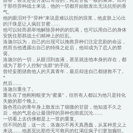
甜香，甚至还会分泌出奇怪的，宛若甘蜜一般的液体。而对
于那些异种战士来说，他的一切都开始散发出无法抗拒的香
气。
他的眼泪对于“异种”来说是难以抗拒的琼浆，他皮肤上沁出
的汗珠是让人疯狂甘蜜……
他可以轻而易举地解除异种的的饥渴，也可以用自己的身体
安抚住那群战士们精神上的狂乱。
洛迦尔以为，自己的出现可以挽救异种们注定悲剧的命运，
然而当他透露出自己的特殊之处后，他却成为了恋人的禁
脔。
洛迦尔的一切，从眼泪到血液，甚至就连他本身的存在，都
成为了那个人控制“虫群”的手段。
曾经妄图拯救他人的天真青年，最后却连自己都拯救不了。
*
然后……
洛迦尔重生了。
重生在了他刚刚蜕变为“蜜巢”，但所有人都以为他只是转化
失败的那个晚上。
脸色苍白的青年身上散发出了细微的甘甜，他知道不久之
后，他的气息会让最强悍的异种也彻底沉沦……
一切看上去仿佛都是上一世的重复。
但不同的是，这一次，洛迦尔不再天真愚蠢，从某种意义上
来说……他甚至比那些无可救药的红渴症疯子们更加癫狂。