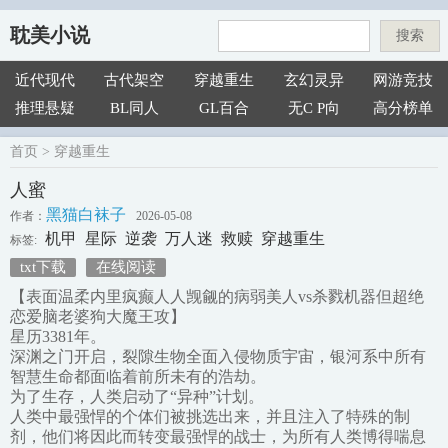
耽美小说
搜索
近代现代
古代架空
穿越重生
玄幻灵异
网游竞技
推理悬疑
BL同人
GL百合
无C P向
高分榜单
首页
>
穿越重生
人蜜
黑猫白袜子
作者：
2026-05-08
机甲
星际
逆袭
万人迷
救赎
穿越重生
标签:
txt下载
在线阅读
【表面温柔内里疯癫人人觊觎的病弱美人vs杀戮机器但超绝
恋爱脑老婆狗大魔王攻】
星历3381年。
深渊之门开启，裂隙生物全面入侵物质宇宙，银河系中所有
智慧生命都面临着前所未有的浩劫。
为了生存，人类启动了“异种”计划。
人类中最强悍的个体们被挑选出来，并且注入了特殊的制
剂，他们将因此而转变最强悍的战士，为所有人类博得喘息