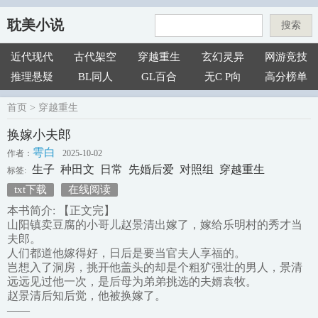
耽美小说
搜索
近代现代
古代架空
穿越重生
玄幻灵异
网游竞技
推理悬疑
BL同人
GL百合
无C P向
高分榜单
首页
>
穿越重生
换嫁小夫郎
雩白
作者：
2025-10-02
生子
种田文
日常
先婚后爱
对照组
穿越重生
标签:
txt下载
在线阅读
本书简介: 【正文完】
山阳镇卖豆腐的小哥儿赵景清出嫁了，嫁给乐明村的秀才当
夫郎。
人们都道他嫁得好，日后是要当官夫人享福的。
岂想入了洞房，挑开他盖头的却是个粗犷强壮的男人，景清
远远见过他一次，是后母为弟弟挑选的夫婿袁牧。
赵景清后知后觉，他被换嫁了。
——