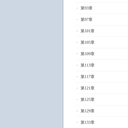
第93章
第97章
第101章
第105章
第109章
第113章
第117章
第121章
第125章
第129章
第133章