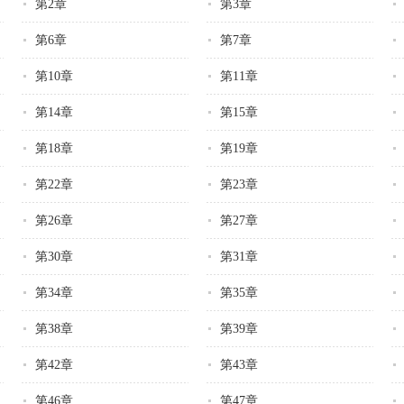
第2章
第3章
第6章
第7章
第10章
第11章
第14章
第15章
第18章
第19章
第22章
第23章
第26章
第27章
第30章
第31章
第34章
第35章
第38章
第39章
第42章
第43章
第46章
第47章