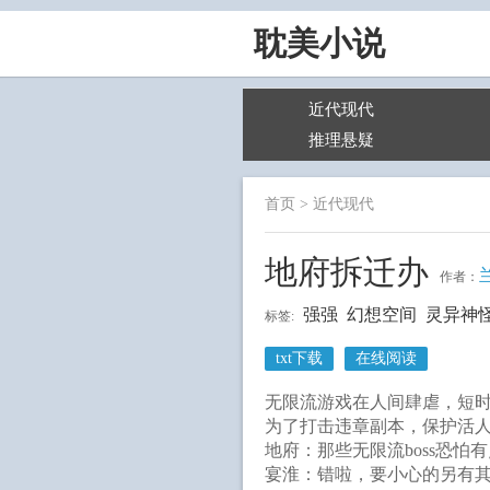
耽美小说
近代现代
推理悬疑
首页
>
近代现代
地府拆迁办
作者：
强强
幻想空间
灵异神
标签:
txt下载
在线阅读
无限流游戏在人间肆虐，短
为了打击违章副本，保护活
地府：那些无限流boss恐怕
宴淮：错啦，要小心的另有