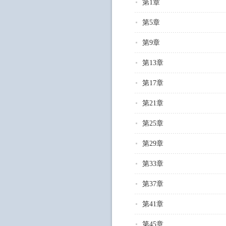
第1章
第5章
第9章
第13章
第17章
第21章
第25章
第29章
第33章
第37章
第41章
第45章