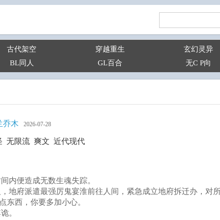
古代架空
穿越重生
玄幻灵异
BL同人
GL百合
无C P向
兰乔木
2026-07-28
怪
无限流
爽文
近代现代
时间内便造成无数生魂失踪。
人，地府派遣最强厉鬼宴淮前往人间，紧急成立地府拆迁办，对
有点东西，你要多加小心。
其诡。