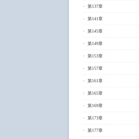
第137章
第141章
第145章
第149章
第153章
第157章
第161章
第165章
第169章
第173章
第177章