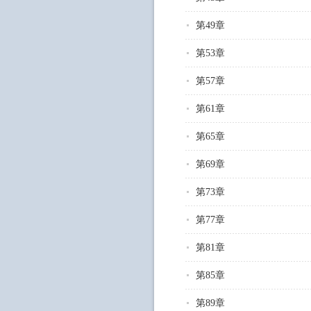
第49章
第53章
第57章
第61章
第65章
第69章
第73章
第77章
第81章
第85章
第89章