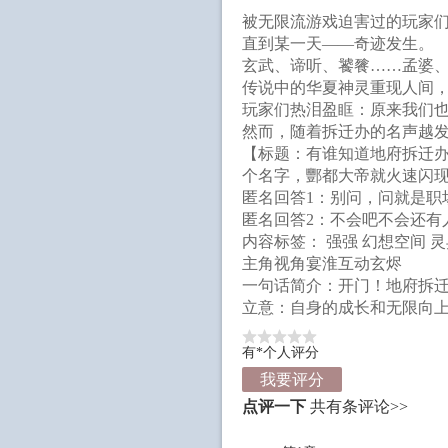
被无限流游戏迫害过的玩家
直到某一天——奇迹发生。
玄武、谛听、饕餮……孟婆
传说中的华夏神灵重现人间
玩家们热泪盈眶：原来我们
然而，随着拆迁办的名声越
【标题：有谁知道地府拆迁
个名字，酆都大帝就火速闪
匿名回答1：别问，问就是职
匿名回答2：不会吧不会还
内容标签： 强强 幻想空间 灵
主角视角宴淮互动玄烬
一句话简介：开门！地府拆
立意：自身的成长和无限向
有*个人评分
我要评分
点评一下
共有
条评论>>