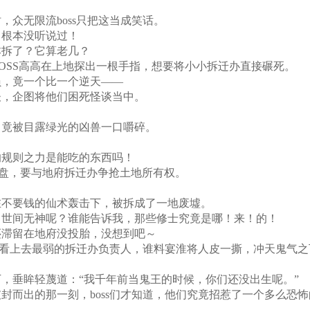
，众无限流boss只把这当成笑话。
？根本没听说过！
本拆了？它算老几？
OSS高高在上地探出一根手指，想要将小小拆迁办直接碾死。
员，竟一个比一个逆天——
谈，企图将他们困死怪谈当中。
，竟被目露绿光的凶兽一口嚼碎。
的规则之力是能吃的东西吗！
地盘，要与地府拆迁办争抢土地所有权。
在不要钱的仙术轰击下，被拆成了一地废墟。
，世间无神呢？谁能告诉我，那些修士究竟是哪！来！的！
还滞留在地府没投胎，没想到吧～
转向看上去最弱的拆迁办负责人，谁料宴淮将人皮一撕，冲天鬼气
，垂眸轻蔑道：“我千年前当鬼王的时候，你们还没出生呢。”
封而出的那一刻，boss们才知道，他们究竟招惹了一个多么恐