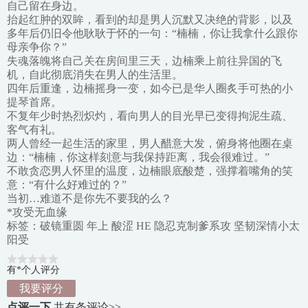
自己留在身边。
抬起红肿的双眸，看到的却是男人沉默又决绝的背影，以及
多年后仍旧令他耿耿于怀的一句：“楠楠，你让我拿什么跟你
母亲争你？”
失魂落魄将自己关在房间里三天，边楠乘上前往异国的飞
机，自此彻底消失在男人的生活里。
四年后重逢，边楠摇身一变，如今已是华人圈炙手可热的小
提琴首席。
不复年少时热烈炽灼，看向男人的目光早已变得拘泥生疏、
客气有礼。
两人曾经一起生活的家里，男人醋意大发，俯身将他圈在桌
边：“楠楠，你这样刻意与我保持距离，我会很难过。”
不敢贪恋男人怀里的温度，边楠眼底酸楚，强撑着嘴角的笑
意：“有什么好难过的？”
当初…难道不是你先不要我的么？
*攻受无血缘
标签：破镜重圆 年上 酸涩 HE 隐忍克制爹系攻 坚韧深情小太
阳受
有*个人评分
我要评分
点评一下
共有
条评论>>