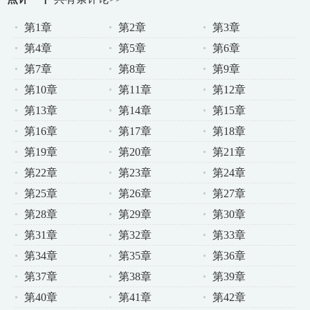
第1章
第2章
第3章
第4章
第5章
第6章
第7章
第8章
第9章
第10章
第11章
第12章
第13章
第14章
第15章
第16章
第17章
第18章
第19章
第20章
第21章
第22章
第23章
第24章
第25章
第26章
第27章
第28章
第29章
第30章
第31章
第32章
第33章
第34章
第35章
第36章
第37章
第38章
第39章
第40章
第41章
第42章