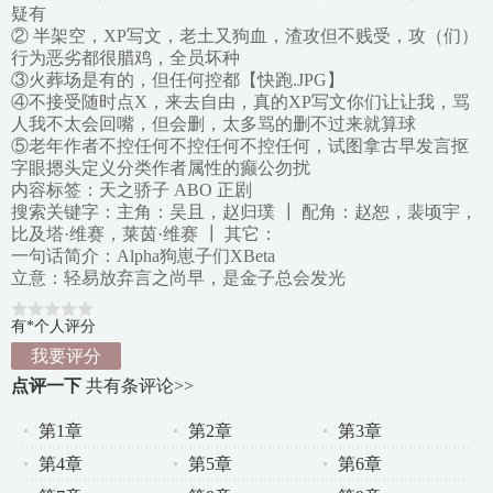
疑有
② 半架空，XP写文，老土又狗血，渣攻但不贱受，攻（们）
行为恶劣都很腊鸡，全员坏种
③火葬场是有的，但任何控都【快跑.JPG】
④不接受随时点X，来去自由，真的XP写文你们让让我，骂
人我不太会回嘴，但会删，太多骂的删不过来就算球
⑤老年作者不控任何不控任何不控任何，试图拿古早发言抠
字眼摁头定义分类作者属性的癫公勿扰
内容标签：天之骄子 ABO 正剧
搜索关键字：主角：吴且，赵归璞 ┃ 配角：赵恕，裴顷宇，
比及塔·维赛，莱茵·维赛 ┃ 其它：
一句话简介：Alpha狗崽子们XBeta
立意：轻易放弃言之尚早，是金子总会发光
有*个人评分
我要评分
点评一下
共有
条评论>>
第1章
第2章
第3章
第4章
第5章
第6章