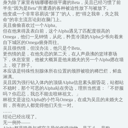
身为除了家里有钱哪哪都很平庸的Beta，吴且已经习惯了前
半生“因为是Beta”所遭遇的各种被迫性放下与被放下。
他变成一个非常容易说“算了”的人，把“得之我幸，失之我
命”的非主流言论刻在脑门上。
吴且偷偷喜欢过一个Alpha。
但在他来得及表白前，这个Alpha遇见了匹配度很高的
Omega，他们一见钟情，从此，矜贵冷漠的Alpha少爷向着来
自下城区的Omega俯身而往。
吴且很伤情，但没办法，他只是个Beta。
更伤情的是，在他失恋的第二天，在人声鼎沸的篮球赛场
下，休息室里，他被大概算是他未婚夫的另一个Alpha摁在墙
上，咬了脖子。
本应该是特殊性别腺体所在位置的颈脖被咬的稀巴烂，鲜血
淋漓。
吴且因为强行钻入体内的顶级Alpha信息素头眼昏花，站都站
不稳时，那个可恶的Alpha站在旁边，理所当然道：「不舒服
吗？你忍忍，我总不能去咬林祖文。」
林祖文是这位Alpha的小竹马Omega，在成为吴且的未婚夫之
前，所有的人都觉得他们天生一对。
……
结论已经出现了。
无一例外——