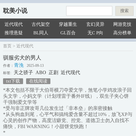
耽美小说
搜索
近代现代
古代架空
穿越重生
玄幻灵异
网游竞技
推理悬疑
BL同人
GL百合
无C P向
高分榜单
首页
>
近代现代
驯服劣犬的男人
青浼
作者：
2025-09-13
天之骄子
ABO
正剧
近代现代
标签:
txt下载
在线阅读
*本文包括不限于大伯哥横刀夺爱文学，煞笔小学鸡攻浪子回
头文学，小妈文学（计划埋雷于番外IF线），双生子夹心饼
干强制爱文学等
*受与非正牌攻哥几位发生过「非本垒」的亲密接触
*从头狗血到尾，心平气和搞纯爱含量不超过10%，放飞XP与
心灵的创作产物，高度洁癖党、控党、道德卫士勿入自找不
痛快，FBI WARNING！小甜饼党快跑！
*