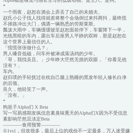
Alpha都是嗅觉与感官主导的低级动物。是王八。是狗。
*
一个雨夜，赵恕在酒会上弄丢了自己的未婚夫。
赵氏小公子找人找得就差将整个会场倒过来抖两抖，最终慌
不择路冲出大门，偶遇一辆熟悉的劳斯莱斯。
瓢泼大雨中，车辆缓缓驶至赵恕面前停下，车窗降下一半，
光线黑暗的车内，露出车后座男人平静的双眸，那是赵恕在
这个世界上最信任的人。
「慌慌张张做什么？」
男人嗓音低磁，问车外被淋成落汤鸡的少年。
「哥，我找吴且。」少年睁大茫然无措的双眼，「你看见他
没有？」
车内。
赵归璞的手轻抚过在枕自己腿上熟睡的黑发年轻人修长白净
的后颈。
良久，他轻笑了一声。
「没有。」
*
狗崽子Alpha们 X Beta
写一写易感期发疯信息素臭味熏天的Alpha们X因为不受信息
素影响茫然且淡定Beta
————食用预警————
①1vs1，但攻很多，最后上位的戏份不一定最多，万人迷受嫌