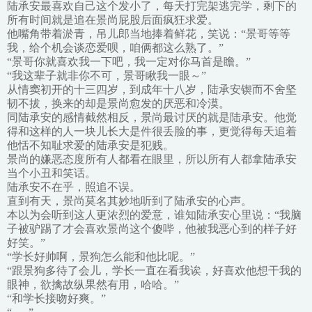
陆承安最喜欢自己这个发小了，每天打完架逃完学，剩下的
所有时间就是追在景尚屁股后面疯狂求爱。
他嘴角带着淤青，吊儿郎当地捧着鲜花，笑说：“景哥等等
我，给个机会谈恋爱呗，咱俩都这么熟了。”
“景哥你就喜欢我一下吧，我一定对你马首是瞻。”
“我这辈子就非你不可，景哥瞅我一眼～”
从情窦初开的十三四岁，到成年十八岁，陆承安锲而不舍坚
韧不拔，换来的却是景尚愈发的厌恶和冷漠。
同陆承安的感情截然相反，景尚最讨厌的就是陆承安。他觉
得和这样的人一块儿长大是件很丢脸的事，更觉得每天追着
他恬不知耻求爱的陆承安是犯贱。
景尚的嫌恶态度所有人都看在眼里，所以所有人都拿陆承安
当个小丑和笑话。
陆承安不在乎，照追不误。
直到有天，景尚莫名其妙地听到了陆承安的心声。
本以为会听到这人更浓烈的爱意，谁知陆承安心里说：“我脑
子被驴踢了才会喜欢景尚这个傻哔，他被我恶心到的样子好
好笑。”
“学长好帅啊，景狗怎么能和他比呢。”
“跟景狗多待了会儿，学长一直在看我诶，好喜欢他想干我的
眼神，欲擒故纵果然有用，哈哈。”
“和学长接吻好爽。”