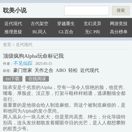
耽美小说
搜索
近代现代
古代架空
穿越重生
玄幻灵异
网游竞技
推理悬疑
BL同人
GL百合
无C P向
高分榜单
首页
>
近代现代
顶级疯狗Alpha玩命标记我
不见仙踪
作者：
2025-05-15
豪门世家
天作之合
ABO
轻松
近代现代
标签:
txt下载
在线阅读
陆承安是个劣质的Alpha，空有一张令人惊艳的脸，他贫穷、
嘴毒、厚脸皮、没正形，打架斗殴样样精通，逃课翻墙全都
在行。
最重要的是他很会给人制造麻烦。而这个被制造麻烦的，是
和他同为Alpha的发小景尚。
两人虽从小一块儿长大，但是景尚高贵、绅士，分化等级特
别高，连头发丝都散发着耀眼夺目的光芒，是人人都想攀附
的权贵少爷。