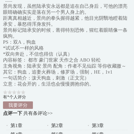
“......”
景尚发现，虽然陆承安永远都是追在自己身后，可他的漂亮
眼睛确确实实是落在另一个男人身上的。
距离真相越近，景尚的拳头握得越紧，他目光阴翳地瞪着陆
承安，暴怒得浑身发抖。
景尚标记陆承安的时候，凿得特别恐怖，猩红着眼睛像一条
疯狗。
PS：双A，狗血
*试试不一样的风格
*双向奔赴，不信也得信（认真）
内容标签： 都市 豪门世家 天作之合 ABO 轻松
主角视角：陆承安 景尚 配角：作者不见仙踪 等你收藏嗷～
其它：狗血，追妻火葬场，修罗场，强制，HE，1v1
一句话简介：泼天狗血，刺激（正文完）
立意：花会开的，生活也会慢慢拥抱你的。
有*个人评分
我要评分
点评一下
共有
条评论>>
第1章
第2章
第3章