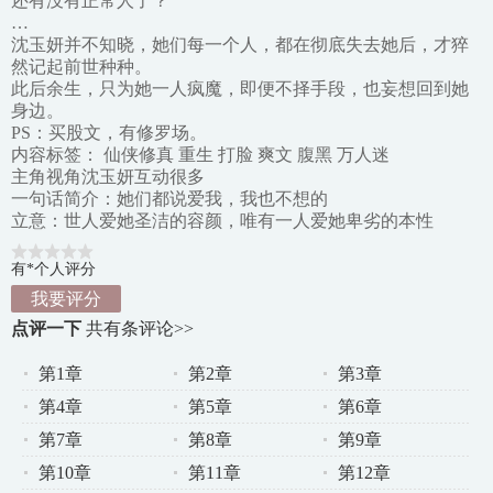
还有没有正常人了？
…
沈玉妍并不知晓，她们每一个人，都在彻底失去她后，才猝
然记起前世种种。
此后余生，只为她一人疯魔，即便不择手段，也妄想回到她
身边。
PS：买股文，有修罗场。
内容标签： 仙侠修真 重生 打脸 爽文 腹黑 万人迷
主角视角沈玉妍互动很多
一句话简介：她们都说爱我，我也不想的
立意：世人爱她圣洁的容颜，唯有一人爱她卑劣的本性
有*个人评分
我要评分
点评一下
共有
条评论>>
第1章
第2章
第3章
第4章
第5章
第6章
第7章
第8章
第9章
第10章
第11章
第12章