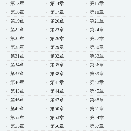
第13章
第14章
第15章
第16章
第17章
第18章
第19章
第20章
第21章
第22章
第23章
第24章
第25章
第26章
第27章
第28章
第29章
第30章
第31章
第32章
第33章
第34章
第35章
第36章
第37章
第38章
第39章
第40章
第41章
第42章
第43章
第44章
第45章
第46章
第47章
第48章
第49章
第50章
第51章
第52章
第53章
第54章
第55章
第56章
第57章