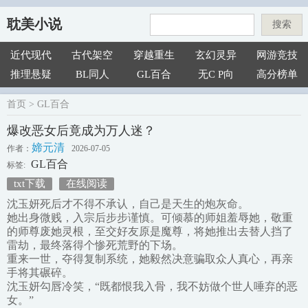
耽美小说
搜索
近代现代
古代架空
穿越重生
玄幻灵异
网游竞技
推理悬疑
BL同人
GL百合
无C P向
高分榜单
首页
>
GL百合
爆改恶女后竟成为万人迷？
媂元清
作者：
2026-07-05
GL百合
标签:
txt下载
在线阅读
沈玉妍死后才不得不承认，自己是天生的炮灰命。
她出身微贱，入宗后步步谨慎。可倾慕的师姐羞辱她，敬重
的师尊废她灵根，至交好友原是魔尊，将她推出去替人挡了
雷劫，最终落得个惨死荒野的下场。
重来一世，夺得复制系统，她毅然决意骗取众人真心，再亲
手将其碾碎。
沈玉妍勾唇冷笑，“既都恨我入骨，我不妨做个世人唾弃的恶
女。”