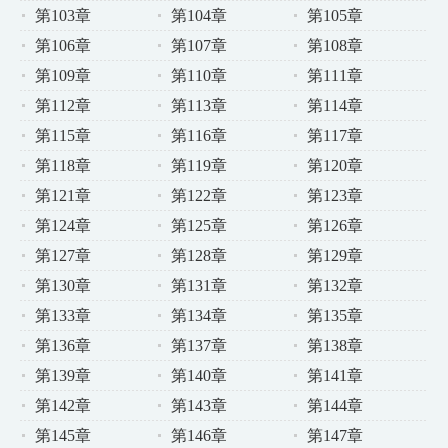
第103章
第104章
第105章
第106章
第107章
第108章
第109章
第110章
第111章
第112章
第113章
第114章
第115章
第116章
第117章
第118章
第119章
第120章
第121章
第122章
第123章
第124章
第125章
第126章
第127章
第128章
第129章
第130章
第131章
第132章
第133章
第134章
第135章
第136章
第137章
第138章
第139章
第140章
第141章
第142章
第143章
第144章
第145章
第146章
第147章