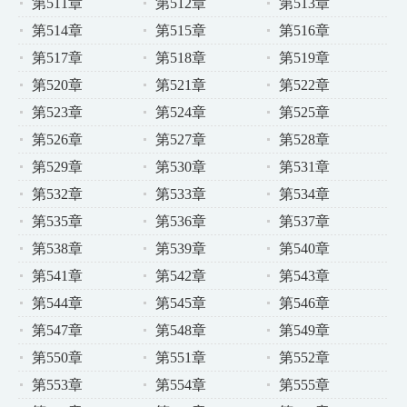
第511章
第512章
第513章
第514章
第515章
第516章
第517章
第518章
第519章
第520章
第521章
第522章
第523章
第524章
第525章
第526章
第527章
第528章
第529章
第530章
第531章
第532章
第533章
第534章
第535章
第536章
第537章
第538章
第539章
第540章
第541章
第542章
第543章
第544章
第545章
第546章
第547章
第548章
第549章
第550章
第551章
第552章
第553章
第554章
第555章