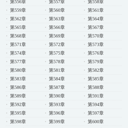
第556章
第557章
第558章
第559章
第560章
第561章
第562章
第563章
第564章
第565章
第566章
第567章
第568章
第569章
第570章
第571章
第572章
第573章
第574章
第575章
第576章
第577章
第578章
第579章
第580章
第581章
第582章
第583章
第584章
第585章
第586章
第587章
第588章
第589章
第590章
第591章
第592章
第593章
第594章
第595章
第596章
第597章
第598章
第599章
第600章