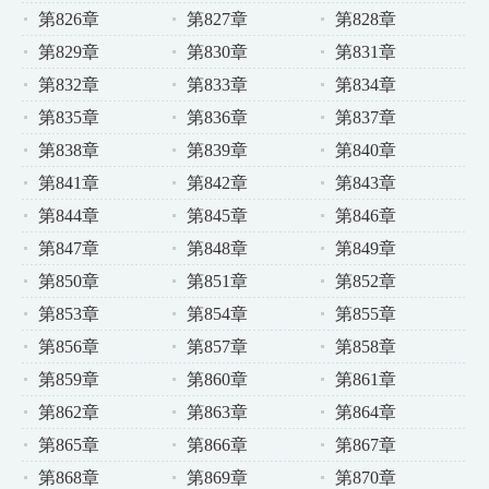
第826章
第827章
第828章
第829章
第830章
第831章
第832章
第833章
第834章
第835章
第836章
第837章
第838章
第839章
第840章
第841章
第842章
第843章
第844章
第845章
第846章
第847章
第848章
第849章
第850章
第851章
第852章
第853章
第854章
第855章
第856章
第857章
第858章
第859章
第860章
第861章
第862章
第863章
第864章
第865章
第866章
第867章
第868章
第869章
第870章