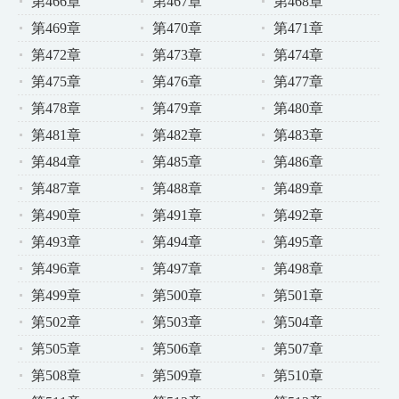
第466章
第467章
第468章
第469章
第470章
第471章
第472章
第473章
第474章
第475章
第476章
第477章
第478章
第479章
第480章
第481章
第482章
第483章
第484章
第485章
第486章
第487章
第488章
第489章
第490章
第491章
第492章
第493章
第494章
第495章
第496章
第497章
第498章
第499章
第500章
第501章
第502章
第503章
第504章
第505章
第506章
第507章
第508章
第509章
第510章