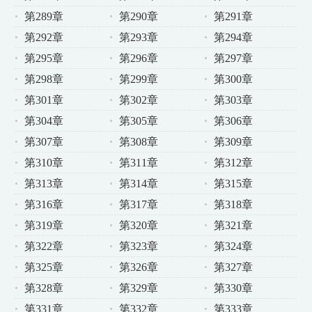
第289章
第290章
第291章
第292章
第293章
第294章
第295章
第296章
第297章
第298章
第299章
第300章
第301章
第302章
第303章
第304章
第305章
第306章
第307章
第308章
第309章
第310章
第311章
第312章
第313章
第314章
第315章
第316章
第317章
第318章
第319章
第320章
第321章
第322章
第323章
第324章
第325章
第326章
第327章
第328章
第329章
第330章
第331章
第332章
第333章