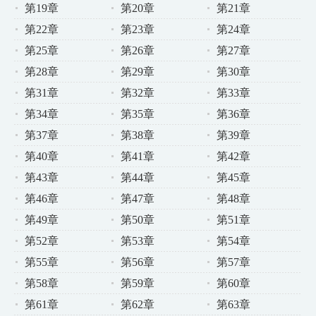
第19章
第20章
第21章
第22章
第23章
第24章
第25章
第26章
第27章
第28章
第29章
第30章
第31章
第32章
第33章
第34章
第35章
第36章
第37章
第38章
第39章
第40章
第41章
第42章
第43章
第44章
第45章
第46章
第47章
第48章
第49章
第50章
第51章
第52章
第53章
第54章
第55章
第56章
第57章
第58章
第59章
第60章
第61章
第62章
第63章