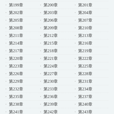
第199章
第200章
第201章
第202章
第203章
第204章
第205章
第206章
第207章
第208章
第209章
第210章
第211章
第212章
第213章
第214章
第215章
第216章
第217章
第218章
第219章
第220章
第221章
第222章
第223章
第224章
第225章
第226章
第227章
第228章
第229章
第230章
第231章
第232章
第233章
第234章
第235章
第236章
第237章
第238章
第239章
第240章
第241章
第242章
第243章