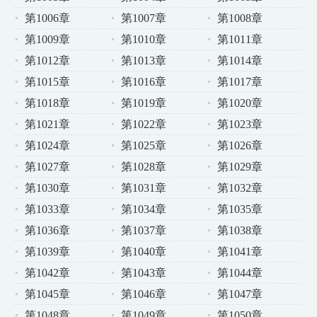
第1006章
第1007章
第1008章
第1009章
第1010章
第1011章
第1012章
第1013章
第1014章
第1015章
第1016章
第1017章
第1018章
第1019章
第1020章
第1021章
第1022章
第1023章
第1024章
第1025章
第1026章
第1027章
第1028章
第1029章
第1030章
第1031章
第1032章
第1033章
第1034章
第1035章
第1036章
第1037章
第1038章
第1039章
第1040章
第1041章
第1042章
第1043章
第1044章
第1045章
第1046章
第1047章
第1048章
第1049章
第1050章