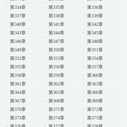
第334章
第335章
第336章
第337章
第338章
第339章
第340章
第341章
第342章
第343章
第344章
第345章
第346章
第347章
第348章
第349章
第350章
第351章
第352章
第353章
第354章
第355章
第356章
第357章
第358章
第359章
第360章
第361章
第362章
第363章
第364章
第365章
第366章
第367章
第368章
第369章
第370章
第371章
第372章
第373章
第374章
第375章
第376章
第377章
第378章