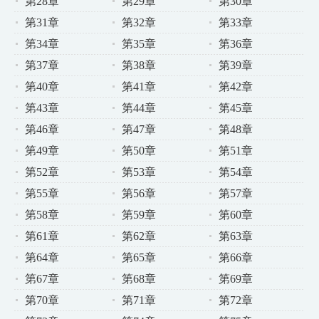
第28章
第29章
第30章
第31章
第32章
第33章
第34章
第35章
第36章
第37章
第38章
第39章
第40章
第41章
第42章
第43章
第44章
第45章
第46章
第47章
第48章
第49章
第50章
第51章
第52章
第53章
第54章
第55章
第56章
第57章
第58章
第59章
第60章
第61章
第62章
第63章
第64章
第65章
第66章
第67章
第68章
第69章
第70章
第71章
第72章