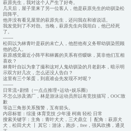
萩原先生，我对这个人产生了好奇。
几天后，屋子里来了另一位客人，他是萩原先生的幼驯染松
田阵平。
他并没有看见屋里的萩原先生，还问我在和谁说话。
我发觉到了不对劲。当晚，萩原先生向我坦白，他已经死
了。
-------
松田以为林青叶是萩的未亡人，他想他有义务帮幼驯染照顾
他的恋人。
萩原感觉最近小阵平和林酱的关系有些暧昧，莫非他们互相
喜欢？
林青叶自以为拿了撮和这对人鬼幼驯染的月老剧本，暗示明
示双方好几次，怎么还没人告白？
这里有三个笨蛋，到底谁会先发现不对呢？
-------
日常流+剧情（一点点推理+运动+娱乐圈）
不怎么涉及酒厂，林是游泳运动员所以有竞技描写，OOC致
歉
等边三角形关系预警，互有箭头。
内容标签：综漫 体育竞技 少年漫 柯南 轻松 日常
搜索关键字：主角：青叶犬犬，三犬鼎立 ┃ 配角：萩原犬
犬，松田犬犬 ┃ 其它：游泳，跑步，free，强风吹拂，通灵