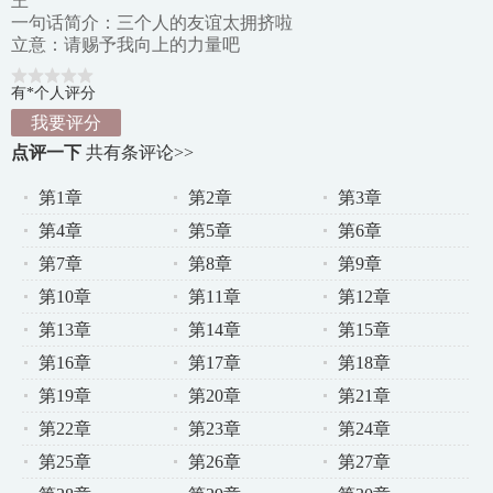
王
一句话简介：三个人的友谊太拥挤啦
立意：请赐予我向上的力量吧
有*个人评分
我要评分
点评一下
共有
条评论>>
第1章
第2章
第3章
第4章
第5章
第6章
第7章
第8章
第9章
第10章
第11章
第12章
第13章
第14章
第15章
第16章
第17章
第18章
第19章
第20章
第21章
第22章
第23章
第24章
第25章
第26章
第27章