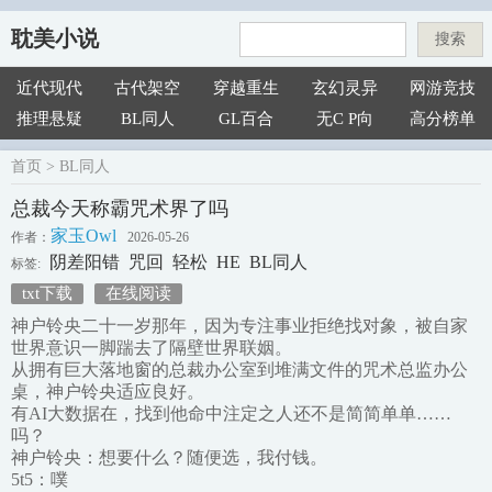
耽美小说
搜索
近代现代
古代架空
穿越重生
玄幻灵异
网游竞技
推理悬疑
BL同人
GL百合
无C P向
高分榜单
首页
>
BL同人
总裁今天称霸咒术界了吗
家玉Owl
作者：
2026-05-26
阴差阳错
咒回
轻松
HE
BL同人
标签:
txt下载
在线阅读
神户铃央二十一岁那年，因为专注事业拒绝找对象，被自家
世界意识一脚踹去了隔壁世界联姻。
从拥有巨大落地窗的总裁办公室到堆满文件的咒术总监办公
桌，神户铃央适应良好。
有AI大数据在，找到他命中注定之人还不是简简单单……
吗？
神户铃央：想要什么？随便选，我付钱。
5t5：噗