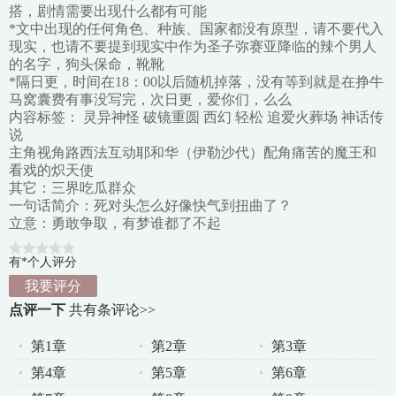
搭，剧情需要出现什么都有可能
*文中出现的任何角色、种族、国家都没有原型，请不要代入
现实，也请不要提到现实中作为圣子弥赛亚降临的辣个男人
的名字，狗头保命，靴靴
*隔日更，时间在18：00以后随机掉落，没有等到就是在挣牛
马窝囊费有事没写完，次日更，爱你们，么么
内容标签： 灵异神怪 破镜重圆 西幻 轻松 追爱火葬场 神话传
说
主角视角路西法互动耶和华（伊勒沙代）配角痛苦的魔王和
看戏的炽天使
其它：三界吃瓜群众
一句话简介：死对头怎么好像快气到扭曲了？
立意：勇敢争取，有梦谁都了不起
有*个人评分
我要评分
点评一下
共有
条评论>>
第1章
第2章
第3章
第4章
第5章
第6章