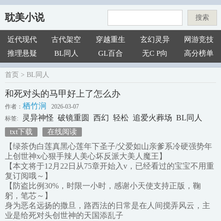
耽美小说
搜索
近代现代
古代架空
穿越重生
玄幻灵异
网游竞技
推理悬疑
BL同人
GL百合
无C P向
高分榜单
首页
>
BL同人
和死对头的马甲好上了怎么办
栖竹涧
作者：
2026-03-07
灵异神怪
破镜重圆
西幻
轻松
追爱火葬场
BL同人
标签:
txt下载
在线阅读
【绿茶伪白莲真黑心莲年下圣子/父爱如山亲爹系冷硬强势年
上创世神x心狠手辣人美心坏反派大美人魔王】
【本文将于12月22日从75章开始入v，已经看过的宝宝不用重
复订阅哦～】
【防盗比例30%，时限一小时，感谢小天使支持正版，鞠
躬，笔芯～】
身为恶名远扬的撒旦，路西法的日常是在人间搅弄风云，主
业是给死对头创世神的天国添乱子