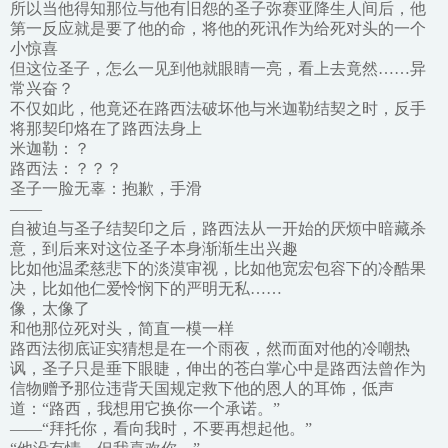
所以当他得知那位与他有旧怨的圣子弥赛亚降生人间后，他
第一反应就是要了他的命，将他的死讯作为给死对头的一个
小惊喜
但这位圣子，怎么一见到他就眼睛一亮，看上去竟然……异
常兴奋？
不仅如此，他竟还在路西法破坏他与米迦勒结契之时，反手
将那契印烙在了路西法身上
米迦勒：？
路西法：？？？
圣子一脸无辜：抱歉，手滑
——
自被迫与圣子结契印之后，路西法从一开始的厌烦中暗藏杀
意，到后来对这位圣子本身渐渐生出兴趣
比如他温柔慈悲下的淡漠审视，比如他宽宏包容下的冷酷果
决，比如他仁爱怜悯下的严明无私……
像，太像了
和他那位死对头，简直一模一样
路西法彻底证实猜想是在一个雨夜，然而面对他的冷嘲热
讽，圣子只是垂下眼睫，伸出的苍白掌心中是路西法曾作为
信物赠予那位违背天国规定救下他的恩人的耳饰，低声
道：“路西，我想用它换你一个承诺。”
——“拜托你，看向我时，不要再想起他。”