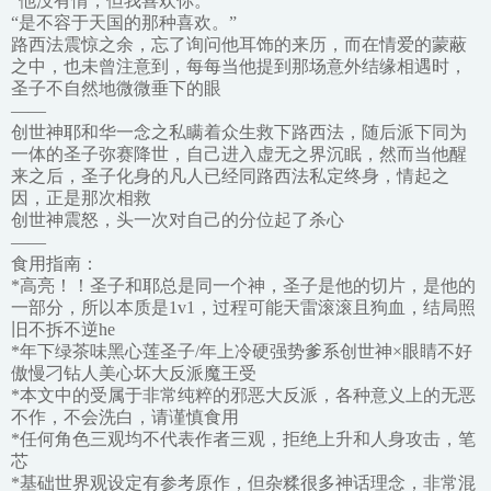
“他没有情，但我喜欢你。”
“是不容于天国的那种喜欢。”
路西法震惊之余，忘了询问他耳饰的来历，而在情爱的蒙蔽
之中，也未曾注意到，每每当他提到那场意外结缘相遇时，
圣子不自然地微微垂下的眼
——
创世神耶和华一念之私瞒着众生救下路西法，随后派下同为
一体的圣子弥赛降世，自己进入虚无之界沉眠，然而当他醒
来之后，圣子化身的凡人已经同路西法私定终身，情起之
因，正是那次相救
创世神震怒，头一次对自己的分位起了杀心
——
食用指南：
*高亮！！圣子和耶总是同一个神，圣子是他的切片，是他的
一部分，所以本质是1v1，过程可能天雷滚滚且狗血，结局照
旧不拆不逆he
*年下绿茶味黑心莲圣子/年上冷硬强势爹系创世神×眼睛不好
傲慢刁钻人美心坏大反派魔王受
*本文中的受属于非常纯粹的邪恶大反派，各种意义上的无恶
不作，不会洗白，请谨慎食用
*任何角色三观均不代表作者三观，拒绝上升和人身攻击，笔
芯
*基础世界观设定有参考原作，但杂糅很多神话理念，非常混